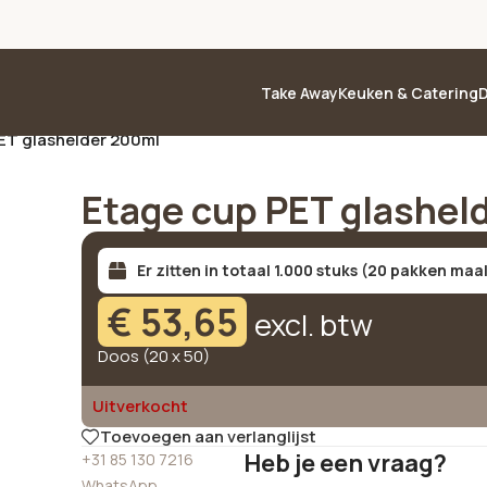
Take Away
Keuken & Catering
D
ET glashelder 200ml
Etage cup PET glashel
Er zitten in totaal 1.000 stuks (20 pakken maal
€
53,65
excl. btw
Doos (20 x 50)
Uitverkocht
Toevoegen aan verlanglijst
Heb je een vraag?
+31 85 130 7216
WhatsApp