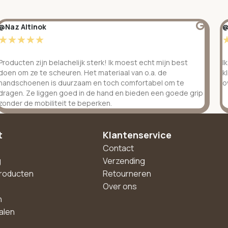
@Naz Altinok
@
☆
☆
☆
☆
☆
Producten zijn belachelijk sterk! Ik moest echt mijn best
I
doen om ze te scheuren. Het materiaal van o.a. de
k
handschoenen is duurzaam en toch comfortabel om te
o
dragen. Ze liggen goed in de hand en bieden een goede grip
zonder de mobiliteit te beperken.
t
Klantenservice
Contact
g
Verzending
roducten
Retourneren
Over ons
n
alen