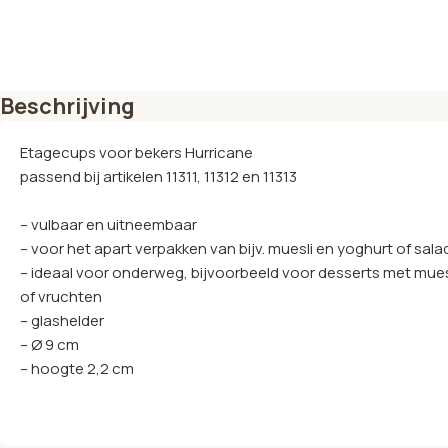
Beschrijving
Etagecups voor bekers Hurricane
passend bij artikelen 11311, 11312 en 11313
– vulbaar en uitneembaar
– voor het apart verpakken van bijv. muesli en yoghurt of sal
– ideaal voor onderweg, bijvoorbeeld voor desserts met mues
of vruchten
– glashelder
– Ø 9 cm
– hoogte 2,2 cm