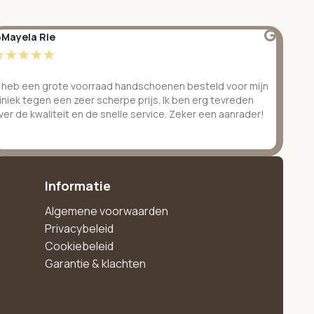
Mayela Rie
@S
☆
☆
☆
☆
☆
☆
k heb een grote voorraad handschoenen besteld voor mijn
Ge
liniek tegen een zeer scherpe prijs. Ik ben erg tevreden
be
ver de kwaliteit en de snelle service. Zeker een aanrader!
ve
Informatie
Algemene voorwaarden
Privacybeleid
Cookiebeleid
Garantie & klachten