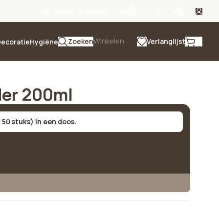
info@disposablenet.com
085 130 7216
Winkelen
Zoeken
Verlanglijst
ecoratie
Hygiëne
der 200ml
 50 stuks) in een doos.