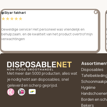
@Siyar fakhari
☆
☆
☆
☆
☆
Geweldige service! Het personeel was vriendelijk en
behulpzaam, en de kwaliteit van het product overtrof mijn
verwachtingen
Assortimen
Disposables
Met meer dan 5000 producten, alles wat
Tafelbekledin
je nodig hebt aan disposables, snel
Schoonmaakp
geleverd en scherp geprijsd.
Hygiëne
Handschoene
Borden en sch
Bekers