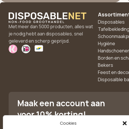
Assortimen
Disposables
Met meer dan 5000 producten, alles wat
Tafelbekledin
je nodig hebt aan disposables, snel
Schoonmaakp
geleverd en scherp geprijsd.
Hygiëne
Handschoene
Borden en sch
Bekers
Feest en deco
Disposalble b
Maak een account aan
voor 10% korting!
Cookies
Blijf als eerste op de hoogte van exclusieve