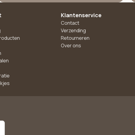
t
Klantenservice
Contact
g
Verzending
roducten
Retourneren
Over ons
n
alen
ratie
akjes