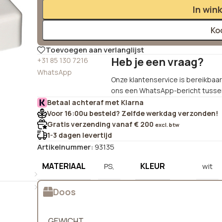
In win
Ko
Toevoegen aan verlanglijst
Heb je een vraag?
+31 85 130 7216
WhatsApp
Onze klantenservice is bereikbaar 
ons een WhatsApp-bericht tussen
Betaal achteraf met Klarna
Voor 16:00u besteld? Zelfde werkdag verzonden!
Gratis verzending vanaf € 200
excl. btw
1-3 dagen levertijd
Artikelnummer:
93135
MATERIAAL
KLEUR
PS,
wit
Doos
GEWICHT