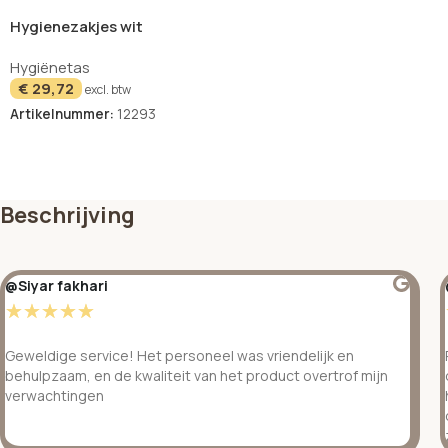
Hygienezakjes wit
spenderbox 30 stuks
Hygiënetas
€
29,72
excl. btw
Artikelnummer:
12293
Beschrijving
@Siyar fakhari
☆
☆
☆
☆
☆
Geweldige service! Het personeel was vriendelijk en
behulpzaam, en de kwaliteit van het product overtrof mijn
verwachtingen