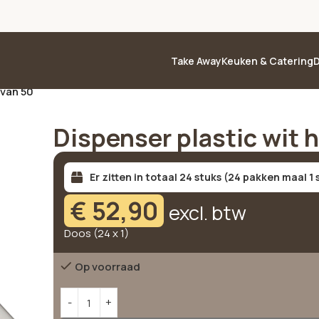
Take Away
Keuken & Catering
D
 van 50
Dispenser plastic wit 
Er zitten in totaal 24 stuks (24 pakken maal 1 
€
52,90
excl. btw
Doos (24 x 1)
Op voorraad
Alternative: