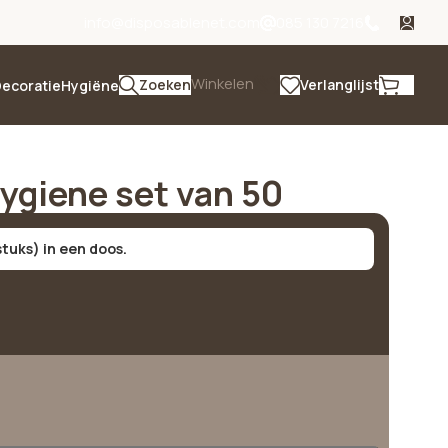
info@disposablenet.com
085 130 7216
Winkelen
Zoeken
Verlanglijst
ecoratie
Hygiëne
hygiene set van 50
stuks) in een doos.