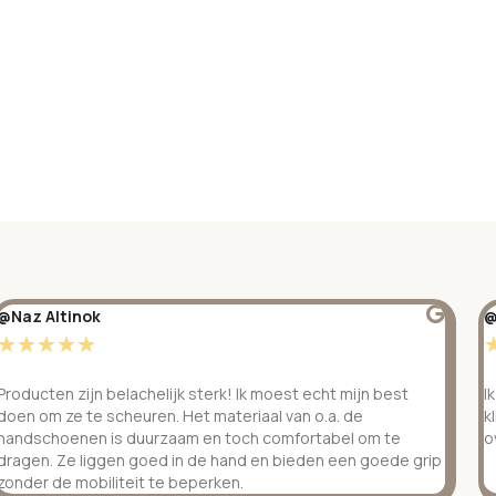
@Naz Altinok
@
☆
☆
☆
☆
☆
Producten zijn belachelijk sterk! Ik moest echt mijn best
I
doen om ze te scheuren. Het materiaal van o.a. de
k
handschoenen is duurzaam en toch comfortabel om te
o
dragen. Ze liggen goed in de hand en bieden een goede grip
zonder de mobiliteit te beperken.