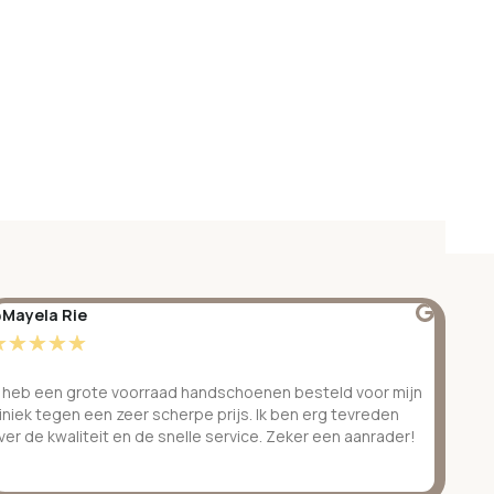
Mayela Rie
@S
☆
☆
☆
☆
☆
☆
k heb een grote voorraad handschoenen besteld voor mijn
Ge
liniek tegen een zeer scherpe prijs. Ik ben erg tevreden
be
ver de kwaliteit en de snelle service. Zeker een aanrader!
ve