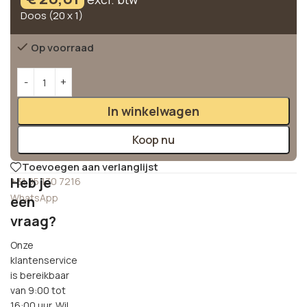
Doos (20 x 1)
Op voorraad
Alternative:
In winkelwagen
Koop nu
Toevoegen aan verlanglijst
Heb je
+31 85 130 7216
WhatsApp
een
vraag?
Onze
klantenservice
is bereikbaar
van 9:00 tot
16:00 uur. Wil