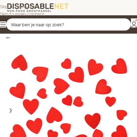
Skip to navigation
Skip to main content
Terug
Home
/
Decoratiestrooisels en confetti