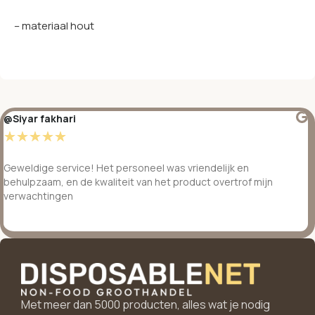
– materiaal hout
@Siyar fakhari
☆
☆
☆
☆
☆
Geweldige service! Het personeel was vriendelijk en
behulpzaam, en de kwaliteit van het product overtrof mijn
verwachtingen
Met meer dan 5000 producten, alles wat je nodig