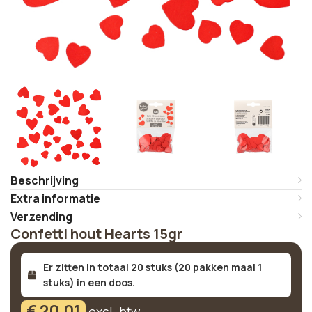
Beschrijving
Extra informatie
Verzending
Confetti hout Hearts 15gr
Er zitten in totaal 20 stuks (20 pakken maal 1
stuks) in een doos.
€
20,01
excl. btw