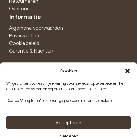
Retourneren
Over ons
Informatie
Algemene voorwaarden
Privacybeleid
Cookiebeleid
Garantie & klachten
Cookies
Maak een account aan voor 10%
Wij gebruiken cookies om je ervaring op onze webshop te verbeteren, het
korting!
gebruik te analyseren en gepersonaliseerde content te tonen.
Blijf als eerste op de hoogte van exclusieve
Door op "Accepteren" te klikken, ga je akkoord met ons cookiebeleid.
aanbiedingen, nieuwe producten en handige tips.
Meld je aan
Accepteren
Weigeren
Kvk-nummer: 85504947
Btw-nummer: NL863646165B01