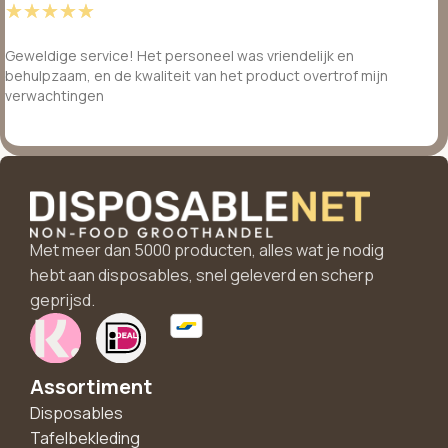
☆
☆
☆
☆
☆
Geweldige service! Het personeel was vriendelijk en
behulpzaam, en de kwaliteit van het product overtrof mijn
verwachtingen
Met meer dan 5000 producten, alles wat je nodig
hebt aan disposables, snel geleverd en scherp
geprijsd.
Assortiment
Disposables
Tafelbekleding