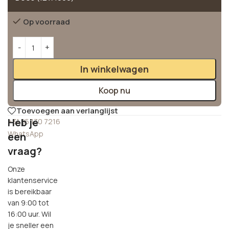
Op voorraad
Alternative:
In winkelwagen
Koop nu
Toevoegen aan verlanglijst
Heb je
+31 85 130 7216
WhatsApp
een
vraag?
Onze
klantenservice
is bereikbaar
van 9:00 tot
16:00 uur. Wil
je sneller een