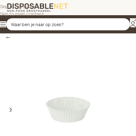
Skip to navigation
Skip to main content
Terug
Home
/
Bakvormpjes tot Ø 5 cm