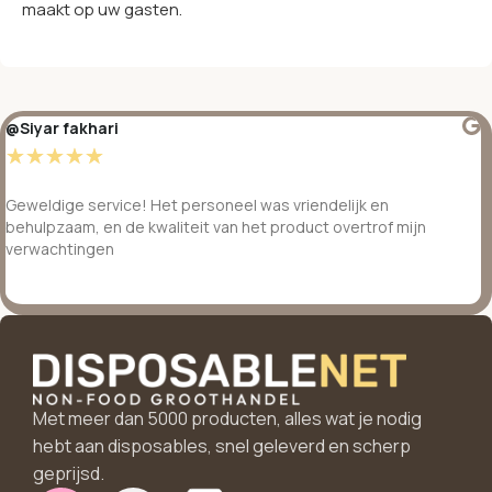
maakt op uw gasten.
@Siyar fakhari
☆
☆
☆
☆
☆
Geweldige service! Het personeel was vriendelijk en
behulpzaam, en de kwaliteit van het product overtrof mijn
verwachtingen
Met meer dan 5000 producten, alles wat je nodig
hebt aan disposables, snel geleverd en scherp
geprijsd.