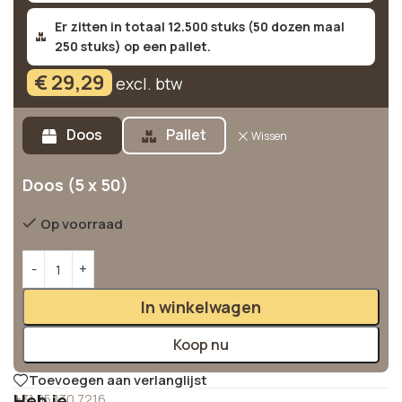
Er zitten in totaal 12.500 stuks (50 dozen maal
250 stuks) op een pallet.
€
29,29
excl. btw
Alternative:
Doos
Pallet
Wissen
Doos (5 x 50)
Op voorraad
In winkelwagen
Koop nu
Toevoegen aan verlanglijst
Heb je
+31 85 130 7216