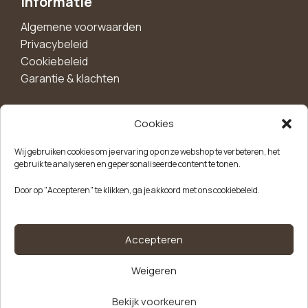
Informatie
Algemene voorwaarden
Privacybeleid
Cookiebeleid
Garantie & klachten
Cookies
Maak een account aan voor 10%
Wij gebruiken cookies om je ervaring op onze webshop te verbeteren, het
korting!
gebruik te analyseren en gepersonaliseerde content te tonen.
Blijf als eerste op de hoogte van exclusieve
Door op "Accepteren" te klikken, ga je akkoord met ons cookiebeleid.
aanbiedingen, nieuwe producten en handige tips.
Meld je aan
Accepteren
Weigeren
Kvk-nummer: 85504947
Btw-nummer: NL863646165B01
50
Servetten
Bekijk voorkeuren