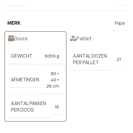
MERK
Fripa
Doos
Pallet
GEWICHT
AANTAL DOZEN
6059 g
21
PER PALLET
80 ×
AFMETINGEN
40 ×
26 cm
AANTAL PAKKEN
16
PER DOOS