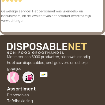
☆
☆
☆
☆
☆
Geweldige service! Het personeel was vriendelijk en
behulpzaam, en de kwaliteit van het product overtrof mijn
verwachtingen
Met meer dan 5000 producten, alles wat je nodig
hebt aan disposables, snel geleverd en scherp
geprijsd.
Assortiment
Disposables
Tafelbekleding