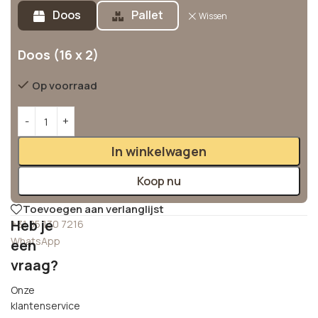
Alternative:
Doos
Pallet
Wissen
Doos (16 x 2)
Op voorraad
In winkelwagen
Koop nu
Toevoegen aan verlanglijst
Heb je
+31 85 130 7216
WhatsApp
een
vraag?
Onze
klantenservice