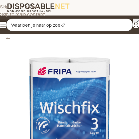
Skip to navigation
Skip to main content
Terug
Home
/
Schoonmaakproducten
/
Keukenpapier