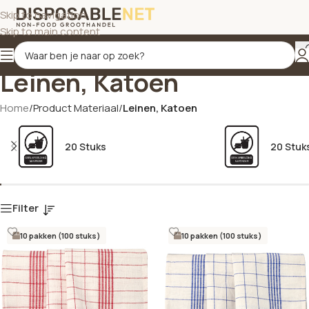
Skip to navigation
Skip to main content
Leinen, Katoen
Home
/
Product Materiaal
/
Leinen, Katoen
20 Stuks
20 Stuk
Filter
10 pakken (100 stuks)
10 pakken (100 stuks)