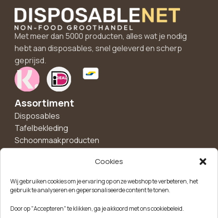
Met meer dan 5000 producten, alles wat je nodig
hebt aan disposables, snel geleverd en scherp
geprijsd.
Assortiment
Disposables
Tafelbekleding
Schoonmaakproducten
Hygiëne
Cookies
Handschoenen
Borden en schalen
Wij gebruiken cookies om je ervaring op onze webshop te verbeteren, het
Bekers
gebruik te analyseren en gepersonaliseerde content te tonen.
Feest en decoratie
Door op "Accepteren" te klikken, ga je akkoord met ons cookiebeleid.
Disposalble bakjes