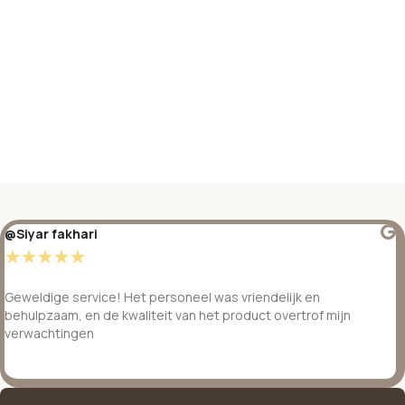
@Siyar fakhari
☆
☆
☆
☆
☆
Geweldige service! Het personeel was vriendelijk en
behulpzaam, en de kwaliteit van het product overtrof mijn
verwachtingen