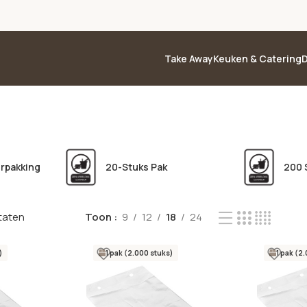
Take Away
Keuken & Catering
D
erpakking
20-Stuks Pak
200 
ltaten
Toon
9
12
18
24
)
1 pak (2.000 stuks)
1 pak (2