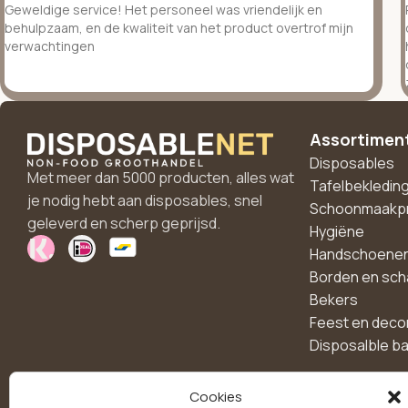
Geweldige service! Het personeel was vriendelijk en
behulpzaam, en de kwaliteit van het product overtrof mijn
verwachtingen
Assortimen
Disposables
Met meer dan 5000 producten, alles wat
Tafelbekledin
je nodig hebt aan disposables, snel
Schoonmaakp
geleverd en scherp geprijsd.
Hygiëne
Handschoene
Borden en sch
Bekers
Feest en deco
Disposalble b
Cookies