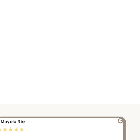
Mayela Rie
@S
☆
☆
☆
☆
☆
☆