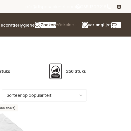
info@disposablenet.com
085 130 7216
Winkelen
Zoeken
Verlanglijst
ecoratie
Hygiëne
Stuks
250 Stuks
.000 stuks)