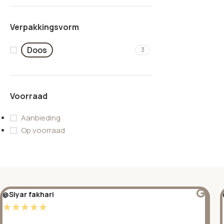
Verpakkingsvorm
Doos
3
Voorraad
Aanbieding
Op voorraad
@Siyar fakhari
☆
☆
☆
☆
☆