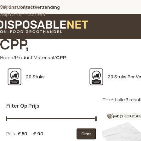
Skip to navigation
ver ons
Contact
Verzending
Skip to main content
CPP,
Home
/
Product Materiaal
/
CPP,
20 Stuks
20 Stuks Per V
Toont alle 3 resu
Filter Op Prijs
1 pak (2.000 stuks
Prijs:
€ 50
—
€ 90
Filter