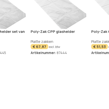
helder set van
Poly-Zak CPP glashelder
Poly-Zak
geperfolieerd 30×20 cm set
geperfore
Platte zakken
Platte zak
van 2000
van 2000
€
67,87
€
51,53
excl. btw
7445
Artikelnummer:
87444
Artikelnu