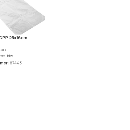
 CPP 25x16cm
erd glashelder set
ken
excl. btw
mmer:
87443