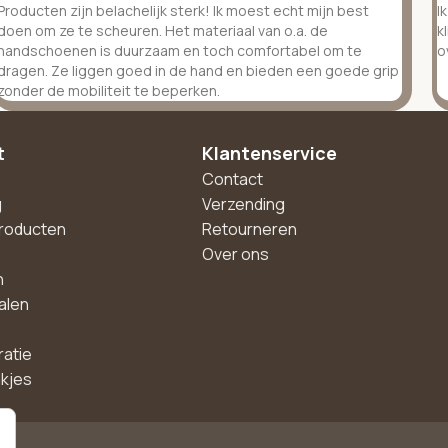
Producten zijn belachelijk sterk! Ik moest echt mijn best
I
doen om ze te scheuren. Het materiaal van o.a. de
k
handschoenen is duurzaam en toch comfortabel om te
o
dragen. Ze liggen goed in de hand en bieden een goede grip
zonder de mobiliteit te beperken.
t
Klantenservice
Contact
g
Verzending
roducten
Retourneren
Over ons
n
alen
ratie
akjes