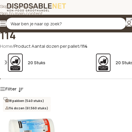
Skip to navigation
Skip to main content
114
Home
/
Product Aantal dozen per pallet
/
114
20 Stuks
20 Stuk
Filter
18 pakken (540 stuks)
114 dozen (61.560 stuks)