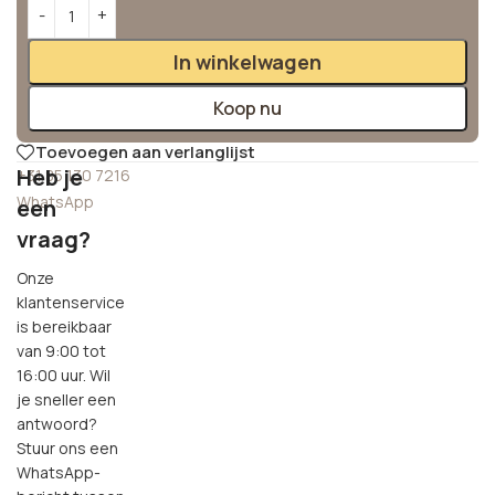
Alternative:
In winkelwagen
Koop nu
Toevoegen aan verlanglijst
Heb je
+31 85 130 7216
WhatsApp
een
vraag?
Onze
klantenservice
is bereikbaar
van 9:00 tot
16:00 uur. Wil
je sneller een
antwoord?
Stuur ons een
WhatsApp-