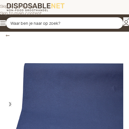
Skip to navigation
Skip to main content
Terug
Home
/
Tafelbekleding
/
Tafelkleden, op rol