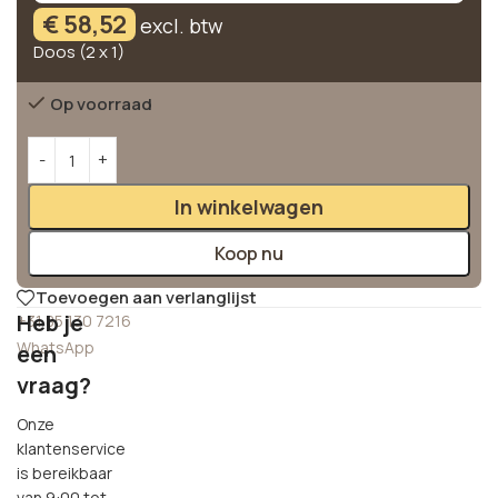
€
58,52
excl. btw
Doos (2 x 1)
Op voorraad
Alternative:
In winkelwagen
Koop nu
Toevoegen aan verlanglijst
Heb je
+31 85 130 7216
WhatsApp
een
vraag?
Onze
klantenservice
is bereikbaar
van 9:00 tot