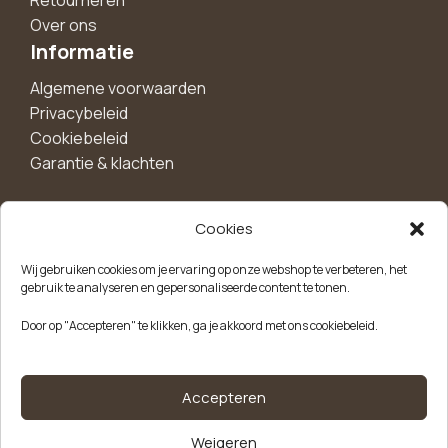
Retourneren
Over ons
Informatie
Algemene voorwaarden
Privacybeleid
Cookiebeleid
Garantie & klachten
Cookies
Maak een account aan voor 10%
Wij gebruiken cookies om je ervaring op onze webshop te verbeteren, het
korting!
gebruik te analyseren en gepersonaliseerde content te tonen.
Blijf als eerste op de hoogte van exclusieve
Door op "Accepteren" te klikken, ga je akkoord met ons cookiebeleid.
aanbiedingen, nieuwe producten en handige tips.
Meld je aan
Accepteren
Weigeren
Kvk-nummer: 85504947
Btw-nummer: NL863646165B01