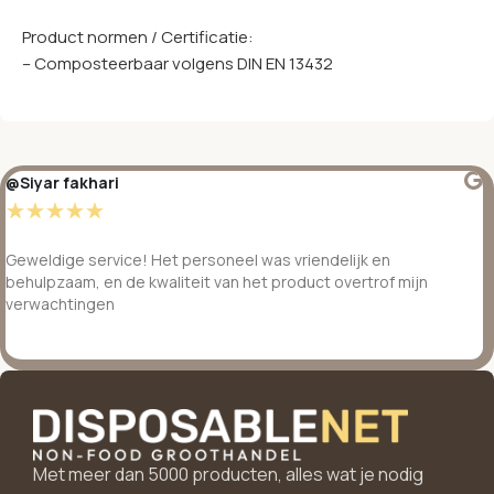
Product normen / Certificatie:
– Composteerbaar volgens DIN EN 13432
@Siyar fakhari
☆
☆
☆
☆
☆
Geweldige service! Het personeel was vriendelijk en
behulpzaam, en de kwaliteit van het product overtrof mijn
verwachtingen
Met meer dan 5000 producten, alles wat je nodig