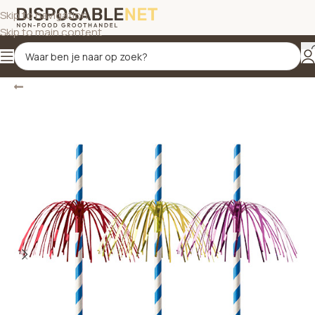
Skip to navigation
Skip to main content
Terug
Home
/
Disposables
/
Rietjes
/
Papieren rietjes