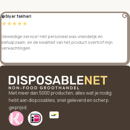
@Siyar fakhari
☆
☆
☆
☆
☆
Geweldige service! Het personeel was vriendelijk en
behulpzaam, en de kwaliteit van het product overtrof mijn
verwachtingen
Met meer dan 5000 producten, alles wat je nodig
hebt aan disposables, snel geleverd en scherp
geprijsd.