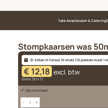
Take Away
Keuken & Catering
D
Stompkaarsen was 50
Er zitten in totaal 10 stuks (10 pakken maal 1 
€
12,18
excl. btw
Doos (10 x 1)
Op voorraad
Alternative: