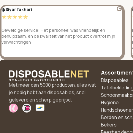
@Siyar fakhari
☆
☆
☆
☆
☆
Geweldige service! Het personeel was vriendelijk en
behulpzaam, en de kwaliteit van het product overtrof mijn
verwachtingen
Assortimen
Disposables
Met meer dan 5000 producten, alles wat
Tafelbekledin
je nodig hebt aan disposables, snel
Schoonmaakp
geleverd en scherp geprijsd.
Hygiëne
Handschoene
Borden en sch
Bekers
Feest en deco