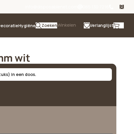
info@disposablenet.com
085 130 7216
Winkelen
Zoeken
Verlanglijst
ecoratie
Hygiëne
mm wit
stuks) in een doos.