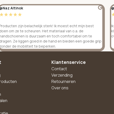
@Naz Altinok
@
☆
☆
☆
☆
☆
Producten zijn belachelijk sterk! Ik moest echt mijn best
I
doen om ze te scheuren. Het materiaal van o.a. de
k
handschoenen is duurzaam en toch comfortabel om te
o
dragen. Ze liggen goed in de hand en bieden een goede grip
zonder de mobiliteit te beperken.
t
Klantenservice
Contact
g
Verzending
roducten
Retourneren
Over ons
n
alen
ratie