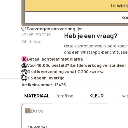
In win
Ko
Toevoegen aan verlanglijst
Heb je een vraag?
+31 85 130 7216
WhatsApp
Onze klantenservice is bereikbaar 
ons een WhatsApp-bericht tussen
Betaal achteraf met Klarna
Voor 16:00u besteld? Zelfde werkdag verzonden!
Gratis verzending vanaf € 200
excl. btw
1-3 dagen levertijd
Artikelnummer:
13435
MATERIAAL
KLEUR
Paraffine,
wi
Doos
GEWICHT