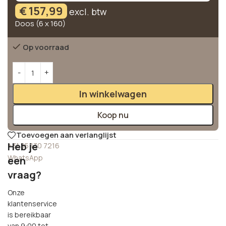
€
157,99
excl. btw
Doos (6 x 160)
Op voorraad
Alternative:
In winkelwagen
Koop nu
Toevoegen aan verlanglijst
Heb je
+31 85 130 7216
WhatsApp
een
vraag?
Onze
klantenservice
is bereikbaar
van 9:00 tot