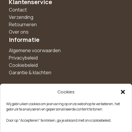
Klantenservice
Contact
Verzending
Retourneren
Over ons
Informatie
Algemene voorwaarden
Privacybeleid
Cookiebeleid
Garantie & klachten
Cookies
Maak een account aan voor 10%
Wij gebruiken cookies om je ervaring op onze webshop te verbeteren, het
korting!
gebruik te analyseren en gepersonaliseerde content te tonen.
Blijf als eerste op de hoogte van exclusieve
Door op "Accepteren" te klikken, ga je akkoord met ons cookiebeleid.
aanbiedingen, nieuwe producten en handige tips.
Meld je aan