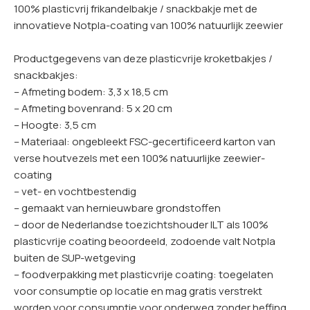
100% plasticvrij frikandelbakje / snackbakje met de
innovatieve Notpla-coating van 100% natuurlijk zeewier
Productgegevens van deze plasticvrije kroketbakjes /
snackbakjes:
– Afmeting bodem: 3,3 x 18,5 cm
– Afmeting bovenrand: 5 x 20 cm
– Hoogte: 3,5 cm
– Materiaal: ongebleekt FSC-gecertificeerd karton van
verse houtvezels met een 100% natuurlijke zeewier-
coating
– vet- en vochtbestendig
– gemaakt van hernieuwbare grondstoffen
– door de Nederlandse toezichtshouder ILT als 100%
plasticvrije coating beoordeeld, zodoende valt Notpla
buiten de SUP-wetgeving
– foodverpakking met plasticvrije coating: toegelaten
voor consumptie op locatie en mag gratis verstrekt
worden voor consumptie voor onderweg zonder heffing