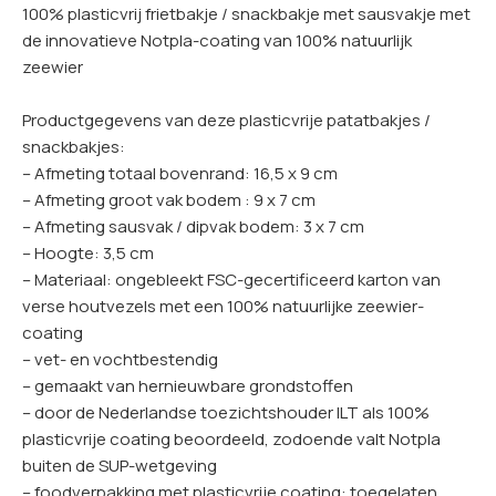
100% plasticvrij frietbakje / snackbakje met sausvakje met
de innovatieve Notpla-coating van 100% natuurlijk
zeewier
Productgegevens van deze plasticvrije patatbakjes /
snackbakjes:
– Afmeting totaal bovenrand: 16,5 x 9 cm
– Afmeting groot vak bodem : 9 x 7 cm
– Afmeting sausvak / dipvak bodem: 3 x 7 cm
– Hoogte: 3,5 cm
– Materiaal: ongebleekt FSC-gecertificeerd karton van
verse houtvezels met een 100% natuurlijke zeewier-
coating
– vet- en vochtbestendig
– gemaakt van hernieuwbare grondstoffen
– door de Nederlandse toezichtshouder ILT als 100%
plasticvrije coating beoordeeld, zodoende valt Notpla
buiten de SUP-wetgeving
– foodverpakking met plasticvrije coating: toegelaten