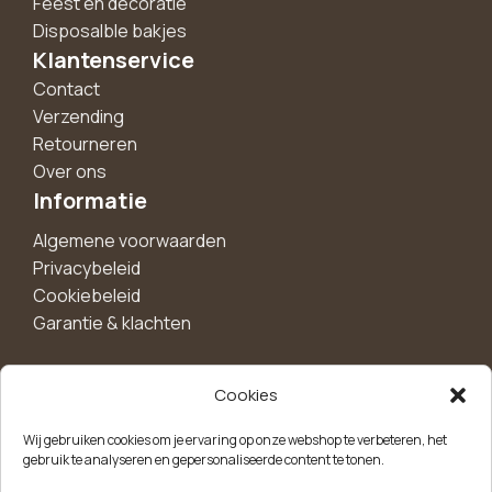
Feest en decoratie
Disposalble bakjes
Klantenservice
Contact
Verzending
Retourneren
Over ons
Informatie
Algemene voorwaarden
Privacybeleid
Cookiebeleid
Garantie & klachten
Cookies
Maak een account aan voor 10%
Wij gebruiken cookies om je ervaring op onze webshop te verbeteren, het
korting!
gebruik te analyseren en gepersonaliseerde content te tonen.
Blijf als eerste op de hoogte van exclusieve