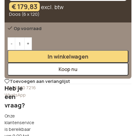
€
179,83
excl. btw
Doos (6 x 120)
Op voorraad
Alternative:
In winkelwagen
Koop nu
Toevoegen aan verlanglijst
Heb je
+31 85 130 7216
WhatsApp
een
vraag?
Onze
klantenservice
is bereikbaar
van 9:00 tot