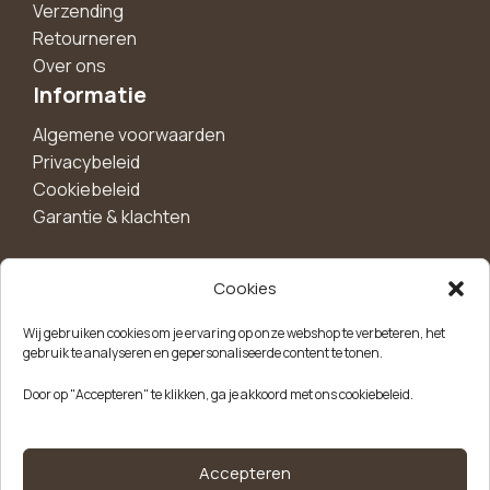
Verzending
Retourneren
Over ons
Informatie
Algemene voorwaarden
Privacybeleid
Cookiebeleid
Garantie & klachten
Cookies
Maak een account aan voor 10%
Wij gebruiken cookies om je ervaring op onze webshop te verbeteren, het
korting!
gebruik te analyseren en gepersonaliseerde content te tonen.
Blijf als eerste op de hoogte van exclusieve
Door op "Accepteren" te klikken, ga je akkoord met ons cookiebeleid.
aanbiedingen, nieuwe producten en handige tips.
Meld je aan
Accepteren