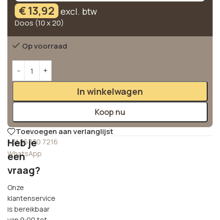
€
13,92
excl. btw
Doos (10 x 20)
Op voorraad
Alternative:
In winkelwagen
Koop nu
Toevoegen aan verlanglijst
Heb je
+31 85 130 7216
WhatsApp
een
vraag?
Onze
klantenservice
is bereikbaar
van 9:00 tot