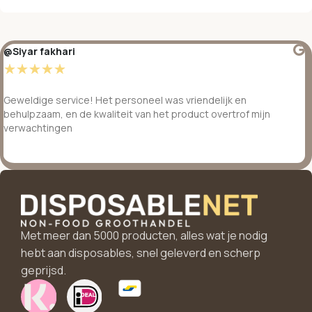
@Siyar fakhari
☆
☆
☆
☆
☆
Geweldige service! Het personeel was vriendelijk en
behulpzaam, en de kwaliteit van het product overtrof mijn
verwachtingen
Met meer dan 5000 producten, alles wat je nodig
hebt aan disposables, snel geleverd en scherp
geprijsd.