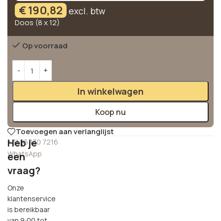
€
190,82
excl. btw
Doos (8 x 12)
Op voorraad
Alternative:
In winkelwagen
Koop nu
Toevoegen aan verlanglijst
Heb je
+31 85 130 7216
WhatsApp
een
vraag?
Onze
klantenservice
is bereikbaar
van 9:00 tot