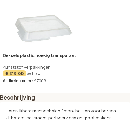
Deksels plastic hoekig transparant
mix & match set van 12 Circulware
Kunststof verpakkingen
€
218,66
excl. btw
Artikelnummer:
97009
In winkelwagen
Beschrijving
Herbruikbare menuschalen / menubakken voor horeca-
uitbaters, cateraars, partyservices en grootkeukens