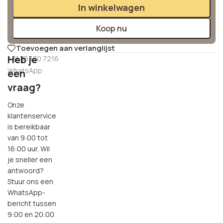
Alternative:
In winkelwagen
Koop nu
Toevoegen aan verlanglijst
Heb je
+31 85 130 7216
WhatsApp
een
vraag?
Onze
klantenservice
is bereikbaar
van 9:00 tot
16:00 uur. Wil
je sneller een
antwoord?
Stuur ons een
WhatsApp-
bericht tussen
9:00 en 20:00