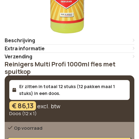
Beschrijving
Extra informatie
Verzending
Reinigers Multi Profi 1000ml fles met
spuitkop
Er zitten in totaal 12 stuks (12 pakken maal 1
stuks) in een doos.
€
86,13
excl. btw
Doos (12 x 1)
Op voorraad