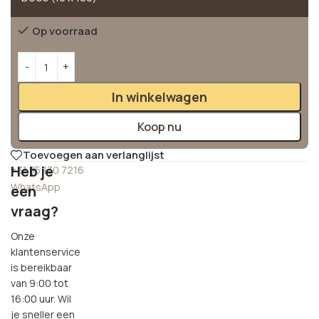
Op voorraad
Alternative:
In winkelwagen
Koop nu
Toevoegen aan verlanglijst
Heb je
+31 85 130 7216
WhatsApp
een
vraag?
Onze
klantenservice
is bereikbaar
van 9:00 tot
16:00 uur. Wil
je sneller een