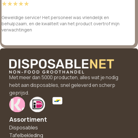
☆
☆
☆
☆
☆
Geweldige service! Het personeel was vriendelijk en
behulpzaam, en de kwaliteit van het product overtrof mijn
verwachtingen
Met meer dan 5000 producten, alles wat je nodig
hebt aan disposables, snel geleverd en scherp
geprijsd.
Assortiment
Disposables
Tafelbekleding