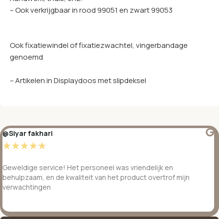
– Ook verkrijgbaar in rood 99051 en zwart 99053
Ook fixatiewindel of fixatiezwachtel, vingerbandage
genoemd
– Artikelen in Displaydoos met slipdeksel
@Siyar fakhari
☆
☆
☆
☆
☆
Geweldige service! Het personeel was vriendelijk en
behulpzaam, en de kwaliteit van het product overtrof mijn
verwachtingen