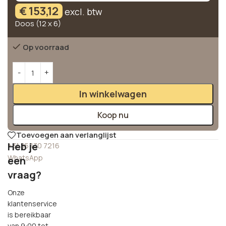
€
153,12
excl. btw
Doos (12 x 6)
Op voorraad
Alternative:
In winkelwagen
Koop nu
Toevoegen aan verlanglijst
Heb je
+31 85 130 7216
WhatsApp
een
vraag?
Onze
klantenservice
is bereikbaar
van 9:00 tot