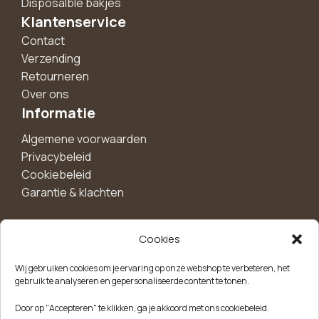
Disposalble bakjes
Klantenservice
Contact
Verzending
Retourneren
Over ons
Informatie
Algemene voorwaarden
Privacybeleid
Cookiebeleid
Garantie & klachten
Cookies
Maak een account aan voor 10%
Wij gebruiken cookies om je ervaring op onze webshop te verbeteren, het
korting!
gebruik te analyseren en gepersonaliseerde content te tonen.
Blijf als eerste op de hoogte van exclusieve
Door op "Accepteren" te klikken, ga je akkoord met ons cookiebeleid.
aanbiedingen, nieuwe producten en handige tips.