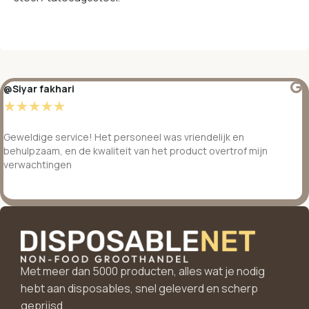
@Siyar fakhari
☆
☆
☆
☆
☆
Geweldige service! Het personeel was vriendelijk en
behulpzaam, en de kwaliteit van het product overtrof mijn
verwachtingen
Met meer dan 5000 producten, alles wat je nodig
hebt aan disposables, snel geleverd en scherp
geprijsd.