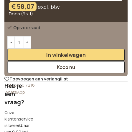
€
58,07
excl. btw
Doos (9 x 1)
Op voorraad
Alternative:
In winkelwagen
Koop nu
Toevoegen aan verlanglijst
Heb je
+31 85 130 7216
WhatsApp
een
vraag?
Onze
klantenservice
is bereikbaar
van 9:00 tot