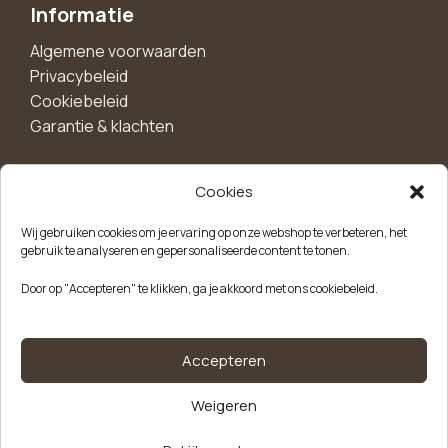
Informatie
Algemene voorwaarden
Privacybeleid
Cookiebeleid
Garantie & klachten
Cookies
Maak een account aan voor 10%
Wij gebruiken cookies om je ervaring op onze webshop te verbeteren, het
korting!
gebruik te analyseren en gepersonaliseerde content te tonen.
Blijf als eerste op de hoogte van exclusieve
Door op "Accepteren" te klikken, ga je akkoord met ons cookiebeleid.
aanbiedingen, nieuwe producten en handige tips.
Meld je aan
Accepteren
Weigeren
Kvk-nummer: 85504947
Btw-nummer: NL863646165B01