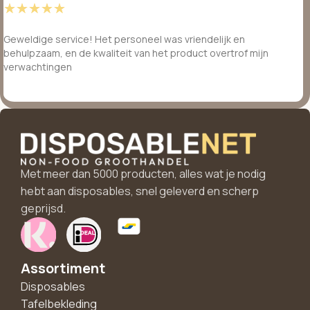
☆
☆
☆
☆
☆
Geweldige service! Het personeel was vriendelijk en
behulpzaam, en de kwaliteit van het product overtrof mijn
verwachtingen
Met meer dan 5000 producten, alles wat je nodig
hebt aan disposables, snel geleverd en scherp
geprijsd.
Assortiment
Disposables
Tafelbekleding