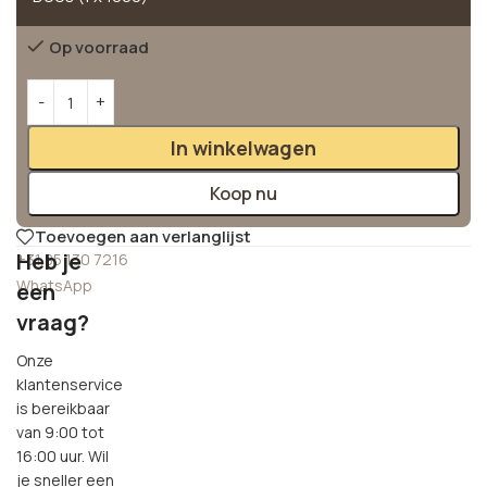
Op voorraad
Alternative:
In winkelwagen
Koop nu
Toevoegen aan verlanglijst
Heb je
+31 85 130 7216
WhatsApp
een
vraag?
Onze
klantenservice
is bereikbaar
van 9:00 tot
16:00 uur. Wil
je sneller een