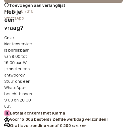
Toevoegen aan verlanglijst
Heb je
+31 85 130 7216
WhatsApp
een
vraag?
Onze
klantenservice
is bereikbaar
van 9:00 tot
16:00 uur. Wil
je sneller een
antwoord?
Stuur ons een
WhatsApp-
bericht tussen
9:00 en 20:00
uur.
Betaal achteraf met Klarna
Voor 16:00u besteld? Zelfde werkdag verzonden!
Gratis verzending vanaf € 200
excl. btw