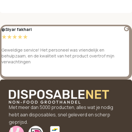
@Siyar fakhari
☆
☆
☆
☆
☆
Geweldige service! Het personeel was vriendelijk en
behulpzaam, en de kwaliteit van het product overtrof mijn
verwachtingen
Met meer dan 5000 producten, alles wat je nodig
hebt aan disposables, snel geleverd en scherp
geprijsd.