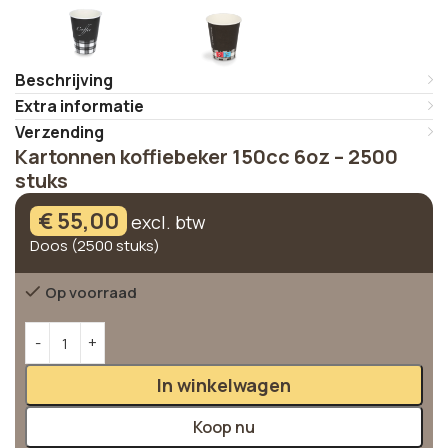
Beschrijving
Extra informatie
Verzending
Kartonnen koffiebeker 150cc 6oz – 2500
stuks
€
55,00
excl. btw
Doos (2500 stuks)
Op voorraad
Alternative:
In winkelwagen
Koop nu