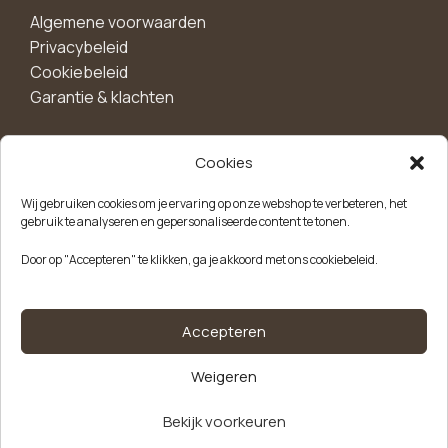
Algemene voorwaarden
Privacybeleid
Cookiebeleid
Garantie & klachten
Cookies
Maak een account aan voor 10%
Wij gebruiken cookies om je ervaring op onze webshop te verbeteren, het
korting!
gebruik te analyseren en gepersonaliseerde content te tonen.
Blijf als eerste op de hoogte van exclusieve
Door op "Accepteren" te klikken, ga je akkoord met ons cookiebeleid.
aanbiedingen, nieuwe producten en handige tips.
Meld je aan
Accepteren
Weigeren
Kvk-nummer: 85504947
Btw-nummer: NL863646165B01
Bekijk voorkeuren
Kartonnen
Alternative:
koffiebeker