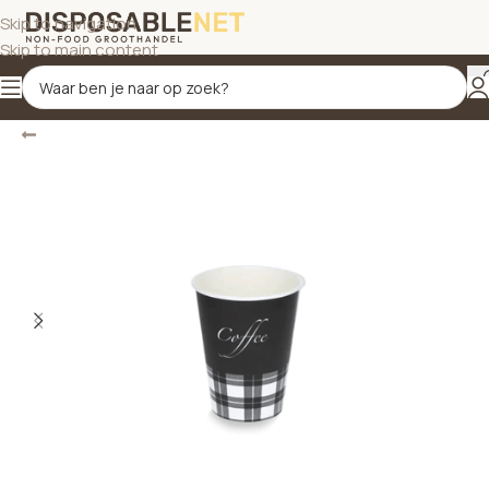
Skip to navigation
Skip to main content
Terug
Home
/
Bekers
/
Koffiebekers