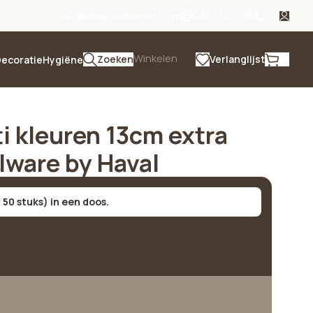
info@disposablenet.com
085 130 7216
Winkelen
Zoeken
Verlanglijst
ecoratie
Hygiëne
ti kleuren 13cm extra
ulware by Haval
 50 stuks) in een doos.