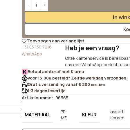
Alternative:
In win
Ko
Toevoegen aan verlanglijst
Heb je een vraag?
+31 85 130 7216
WhatsApp
Onze klantenservice is bereikbaar 
ons een WhatsApp-bericht tussen
Betaal achteraf met Klarna
Voor 16:00u besteld? Zelfde werkdag verzonden!
Gratis verzending vanaf € 200
excl. btw
1-3 dagen levertijd
Artikelnummer:
96565
PP-
assorti
MATERIAAL
KLEUR
MF,
kleuren