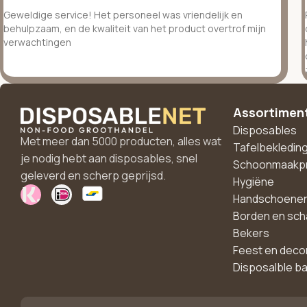
Geweldige service! Het personeel was vriendelijk en
behulpzaam, en de kwaliteit van het product overtrof mijn
verwachtingen
Assortimen
Disposables
Met meer dan 5000 producten, alles wat
Tafelbekledin
je nodig hebt aan disposables, snel
Schoonmaakp
geleverd en scherp geprijsd.
Hygiëne
Handschoene
Borden en sch
Bekers
Feest en deco
Disposalble b