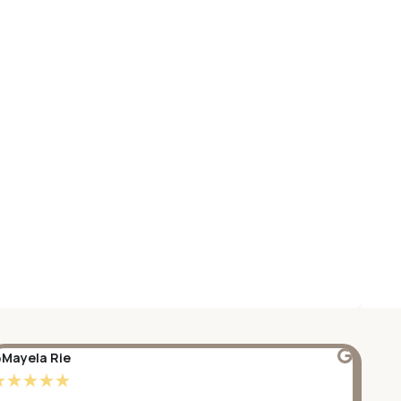
Mayela Rie
@S
☆
☆
☆
☆
☆
☆