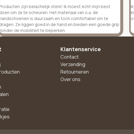
Producten zijn belachelijk sterk! Ik moest echt mijn best
I
doen om ze te scheuren. Het materiaal van o.a. de
k
handschoenen is duurzaam en toch comfortabel om te
o
dragen. Ze liggen goed in de hand en bieden een goede grip
zonder de mobiliteit te beperken.
t
Klantenservice
Contact
g
Verzending
roducten
Retourneren
Over ons
n
alen
ratie
akjes