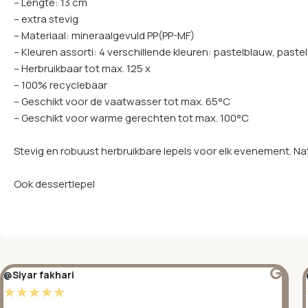
– Lengte: 13 cm
– extra stevig
– Materiaal: mineraalgevuld PP(PP-MF)
– Kleuren assorti: 4 verschillende kleuren: pastelblauw, past
– Herbruikbaar tot max. 125 x
– 100% recyclebaar
– Geschikt voor de vaatwasser tot max. 65°C
– Geschikt voor warme gerechten tot max. 100°C
Stevig en robuust herbruikbare lepels voor elk evenement. Nat
Ook dessertlepel
@Siyar fakhari
☆
☆
☆
☆
☆