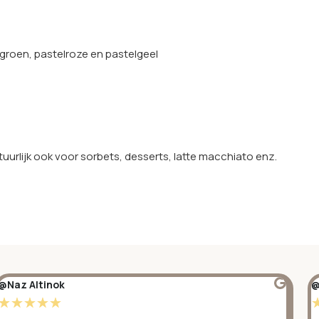
elgroen, pastelroze en pastelgeel
uurlijk ook voor sorbets, desserts, latte macchiato enz.
@Naz Altinok
@
☆
☆
☆
☆
☆