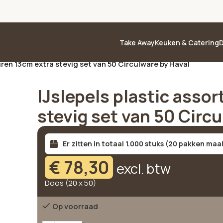
Take Away
Keuken & Catering
D
euren 13cm extra stevig set van 50 Circulware by Haval
IJslepels plastic assor
stevig set van 50 Circ
Er zitten in totaal 1.000 stuks (20 pakken maal
€
78,30
excl. btw
Doos (20 x 50)
Op voorraad