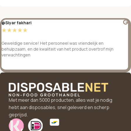
@Siyar fakhari
☆
☆
☆
☆
☆
Geweldige service! Het personeel was vriendelijk en
behulpzaam, en de kwaliteit van het product overtrof mijn
verwachtingen
Met meer dan 5000 producten, alles wat je nodig
hebt aan disposables, snel geleverd en scherp
geprijsd.