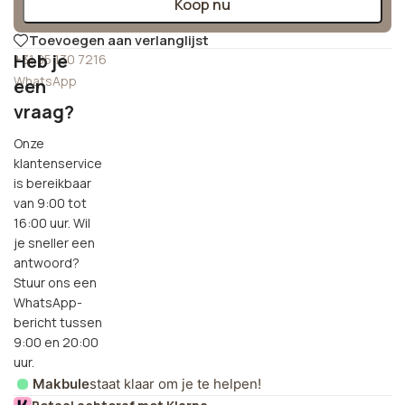
Koop nu
Toevoegen aan verlanglijst
Heb je
+31 85 130 7216
WhatsApp
een
vraag?
Onze
klantenservice
is bereikbaar
van 9:00 tot
16:00 uur. Wil
je sneller een
antwoord?
Stuur ons een
WhatsApp-
bericht tussen
9:00 en 20:00
uur.
Makbule
staat klaar om je te helpen!