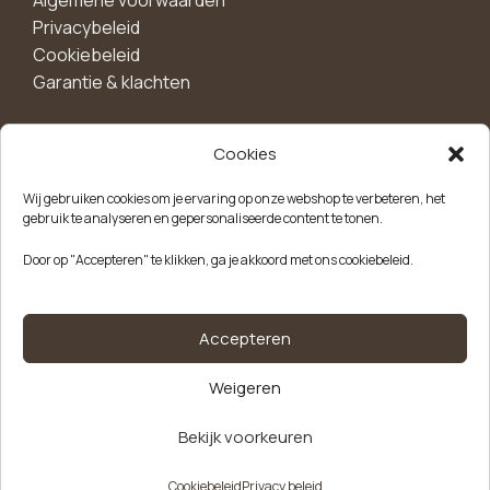
Algemene voorwaarden
Privacybeleid
Cookiebeleid
Garantie & klachten
Cookies
Maak een account aan voor 10%
Wij gebruiken cookies om je ervaring op onze webshop te verbeteren, het
korting!
gebruik te analyseren en gepersonaliseerde content te tonen.
Blijf als eerste op de hoogte van exclusieve
Door op "Accepteren" te klikken, ga je akkoord met ons cookiebeleid.
aanbiedingen, nieuwe producten en handige tips.
Meld je aan
Accepteren
Weigeren
Kvk-nummer: 85504947
Btw-nummer: NL863646165B01
Hygiëne
Bekijk voorkeuren
Alternative:
zakjes
€
29,95
plastic
Op
Cookiebeleid
Privacy beleid
voorraad
wit –