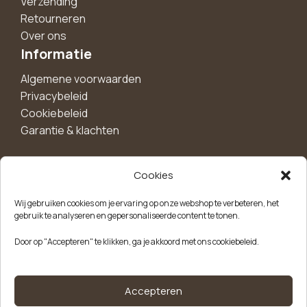
Verzending
Retourneren
Over ons
Informatie
Algemene voorwaarden
Privacybeleid
Cookiebeleid
Garantie & klachten
Cookies
Maak een account aan voor 10%
Wij gebruiken cookies om je ervaring op onze webshop te verbeteren, het
korting!
gebruik te analyseren en gepersonaliseerde content te tonen.
Blijf als eerste op de hoogte van exclusieve
Door op "Accepteren" te klikken, ga je akkoord met ons cookiebeleid.
aanbiedingen, nieuwe producten en handige tips.
Meld je aan
Accepteren