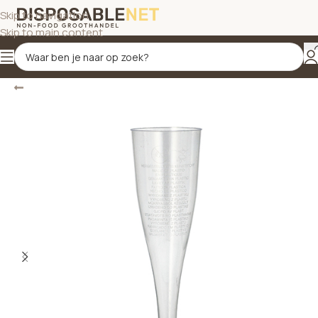
Skip to navigation
Skip to main content
Terug
Home
/
Drinkbekers en glazen helder glas