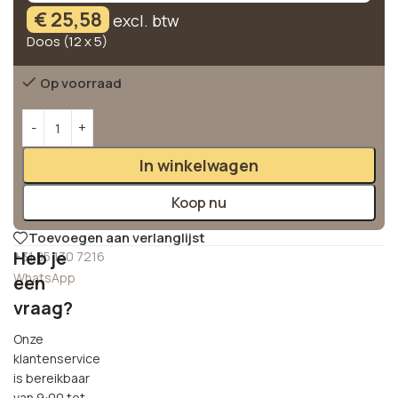
€
25,58
excl. btw
Doos (12 x 5)
Op voorraad
Alternative:
In winkelwagen
Koop nu
Toevoegen aan verlanglijst
Heb je
+31 85 130 7216
WhatsApp
een
vraag?
Onze
klantenservice
is bereikbaar
van 9:00 tot