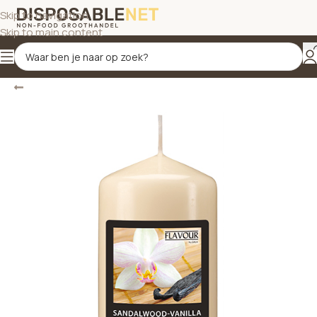
Skip to navigation
Skip to main content
Terug
Home
/
Kaarsen
/
Geurkaarsen