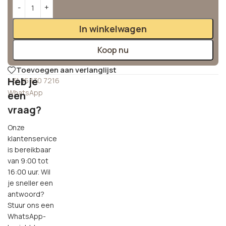
Alternative:
In winkelwagen
Koop nu
Toevoegen aan verlanglijst
Heb je
+31 85 130 7216
WhatsApp
een
vraag?
Onze
klantenservice
is bereikbaar
van 9:00 tot
16:00 uur. Wil
je sneller een
antwoord?
Stuur ons een
WhatsApp-