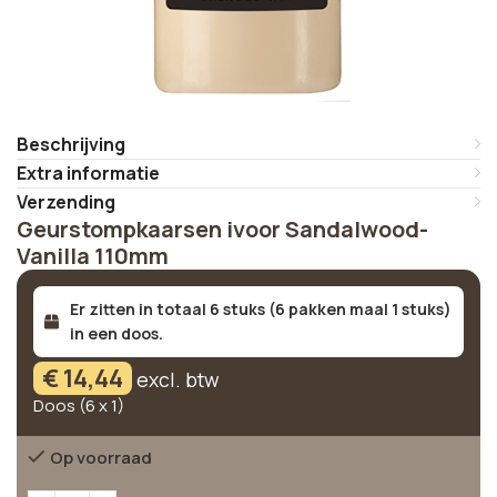
Beschrijving
Extra informatie
Verzending
Geurstompkaarsen ivoor Sandalwood-
Vanilla 110mm
Er zitten in totaal 6 stuks (6 pakken maal 1 stuks)
in een doos.
€
14,44
excl. btw
Doos (6 x 1)
Op voorraad