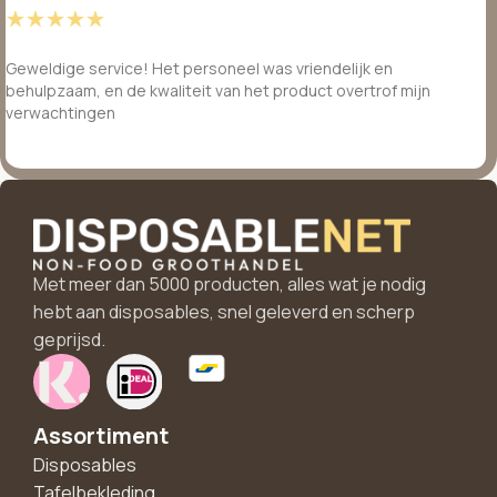
☆
☆
☆
☆
☆
Geweldige service! Het personeel was vriendelijk en
behulpzaam, en de kwaliteit van het product overtrof mijn
verwachtingen
Met meer dan 5000 producten, alles wat je nodig
hebt aan disposables, snel geleverd en scherp
geprijsd.
Assortiment
Disposables
Tafelbekleding