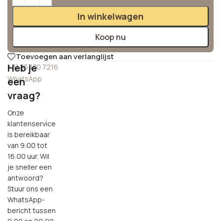
In winkelwagen
Koop nu
Toevoegen aan verlanglijst
Heb je
+31 85 130 7216
WhatsApp
een
vraag?
Onze
klantenservice
is bereikbaar
van 9:00 tot
16:00 uur. Wil
je sneller een
antwoord?
Stuur ons een
WhatsApp-
bericht tussen