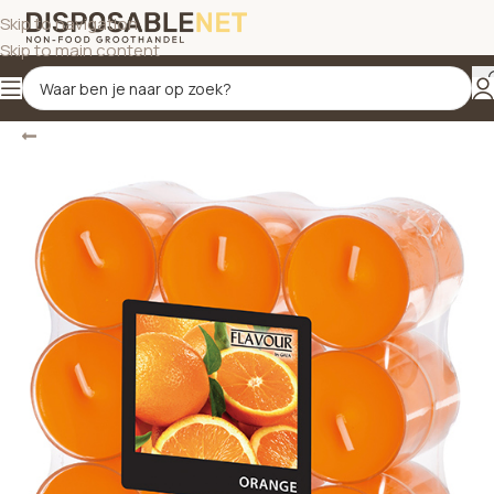
Skip to navigation
Skip to main content
Terug
Home
/
Kaarsen
/
Geurkaarsen