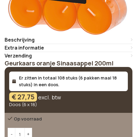
Beschrijving
Extra informatie
Verzending
Geurkaars oranje Sinaasappel 200ml
Er zitten in totaal 108 stuks (6 pakken maal 18
stuks) in een doos.
€
27,75
excl. btw
Doos (6 x 18)
Op voorraad
Alternative: