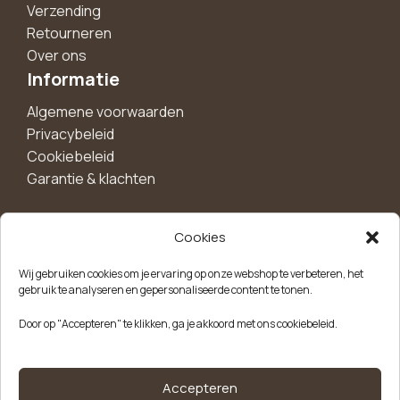
Verzending
Retourneren
Over ons
Informatie
Algemene voorwaarden
Privacybeleid
Cookiebeleid
Garantie & klachten
Cookies
Maak een account aan voor 10%
Wij gebruiken cookies om je ervaring op onze webshop te verbeteren, het
korting!
gebruik te analyseren en gepersonaliseerde content te tonen.
Blijf als eerste op de hoogte van exclusieve
Door op "Accepteren" te klikken, ga je akkoord met ons cookiebeleid.
aanbiedingen, nieuwe producten en handige tips.
Meld je aan
Accepteren