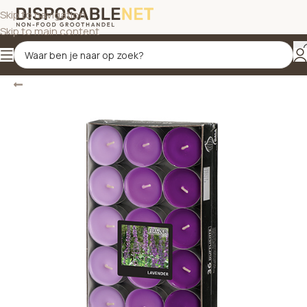
Skip to navigation
Skip to main content
Terug
Home
/
Kaarsen
/
Geurkaarsen