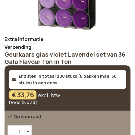
Extra informatie
Verzending
Geurkaars glas violet Lavendel set van 36
Gala Flavour Ton in Ton
Er zitten in totaal 288 stuks (8 pakken maal 36
stuks) in een doos.
€
33,76
excl. btw
Doos (8 x 36)
Op voorraad
Alternative: