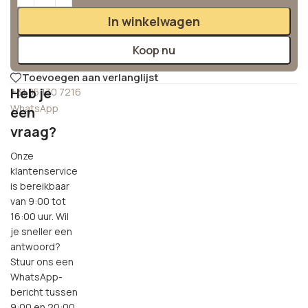
In winkelwagen
Koop nu
Toevoegen aan verlanglijst
Heb je
+31 85 130 7216
WhatsApp
een
vraag?
Onze
klantenservice
is bereikbaar
van 9:00 tot
16:00 uur. Wil
je sneller een
antwoord?
Stuur ons een
WhatsApp-
bericht tussen
9:00 en 20:00