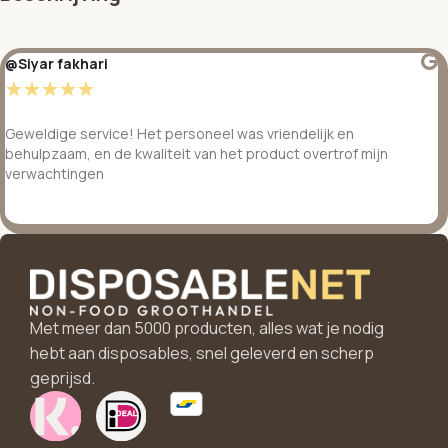
@Siyar fakhari
☆
☆
☆
☆
☆
Geweldige service! Het personeel was vriendelijk en
behulpzaam, en de kwaliteit van het product overtrof mijn
verwachtingen
Met meer dan 5000 producten, alles wat je nodig
hebt aan disposables, snel geleverd en scherp
geprijsd.