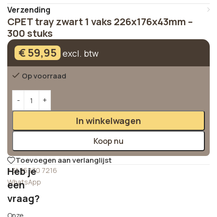
Verzending
CPET tray zwart 1 vaks 226x176x43mm –
300 stuks
€
59,95
excl. btw
Op voorraad
Alternative:
In winkelwagen
Koop nu
Toevoegen aan verlanglijst
Heb je
+31 85 130 7216
WhatsApp
een
vraag?
Onze