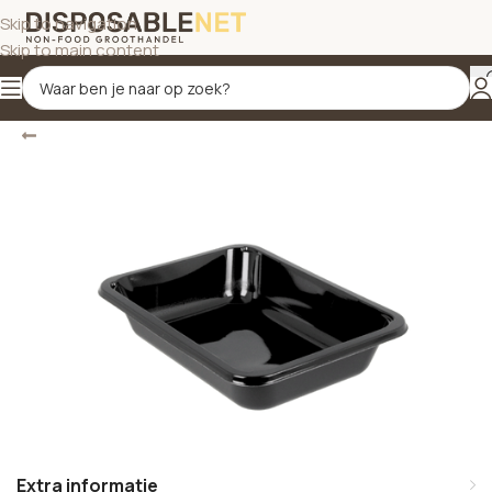
Skip to navigation
Skip to main content
Terug
Home
/
Maaltijdbakken en schalen
Extra informatie