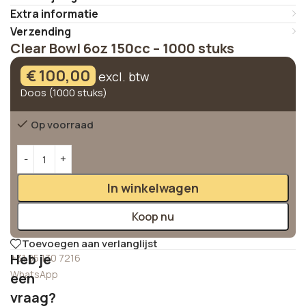
Extra informatie
Verzending
Clear Bowl 6oz 150cc – 1000 stuks
€
100,00
excl. btw
Doos (1000 stuks)
Op voorraad
Alternative:
In winkelwagen
Koop nu
Toevoegen aan verlanglijst
Heb je
+31 85 130 7216
WhatsApp
een
vraag?