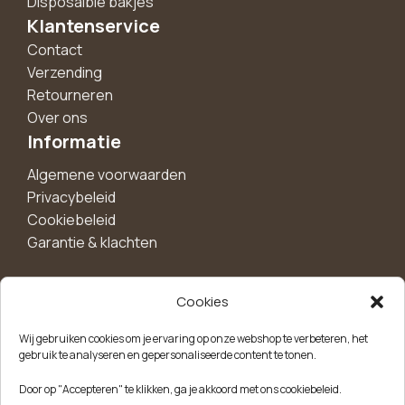
Disposalble bakjes
Klantenservice
Contact
Verzending
Retourneren
Over ons
Informatie
Algemene voorwaarden
Privacybeleid
Cookiebeleid
Garantie & klachten
Cookies
Maak een account aan voor 10%
Wij gebruiken cookies om je ervaring op onze webshop te verbeteren, het
korting!
gebruik te analyseren en gepersonaliseerde content te tonen.
Blijf als eerste op de hoogte van exclusieve
Door op "Accepteren" te klikken, ga je akkoord met ons cookiebeleid.
aanbiedingen, nieuwe producten en handige tips.