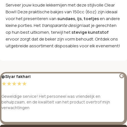
Serveer jouw koude lekkernijen met deze stijlvolle Clear
Bowl! Deze praktische bakjes van 150cc (6oz) zijn ideaal
voor het presenteren van
sundaes, ijs, toetjes
en andere
kleine porties. Het
transparante design
laat je gerechten
op hun best uitkomen, terwijl het
stevige kunststof
ervoor zorgt dat de beker zijn vorm behoudt. Ontdek ons
uitgebreide assortiment disposables voor elk evenement!
@Siyar fakhari
☆
☆
☆
☆
☆
Geweldige service! Het personeel was vriendelijk en
behulpzaam, en de kwaliteit van het product overtrof mijn
verwachtingen