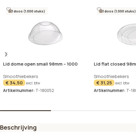
1 doos (1.000 stuks)
1 doos (1.000 stuks)
Lid dome open small 98mm – 1000
Lid flat closed 98
stuks
Smoothiebekers
Smoothiebekers
€
34,50
€
31,25
excl. btw
excl. btw
Artikelnummer:
T-180052
Artikelnummer:
T-18
In winkelwagen
In winkelwagen
Beschrijving