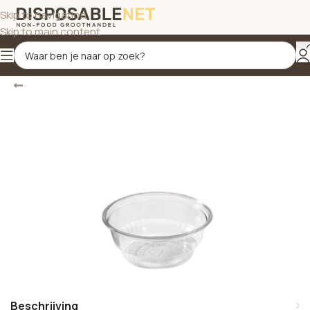
Skip to navigation
Skip to main content
Terug
Home
/
IJsbekers
Beschrijving