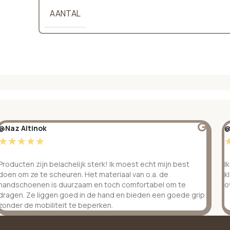
AANTAL
@Naz Altinok
@
☆
☆
☆
☆
☆
Producten zijn belachelijk sterk! Ik moest echt mijn best
I
doen om ze te scheuren. Het materiaal van o.a. de
k
handschoenen is duurzaam en toch comfortabel om te
o
dragen. Ze liggen goed in de hand en bieden een goede grip
zonder de mobiliteit te beperken.