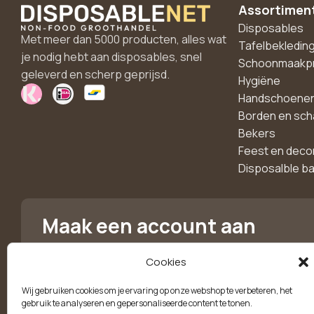
Assortimen
Disposables
Met meer dan 5000 producten, alles wat
Tafelbekledin
je nodig hebt aan disposables, snel
Schoonmaakp
geleverd en scherp geprijsd.
Hygiëne
Handschoene
Borden en sch
Bekers
Feest en deco
Disposalble b
Maak een account aan
voor 10% korting!
Cookies
Blijf als eerste op de hoogte van exclusieve
Wij gebruiken cookies om je ervaring op onze webshop te verbeteren, het
aanbiedingen, nieuwe producten en handige tips.
gebruik te analyseren en gepersonaliseerde content te tonen.