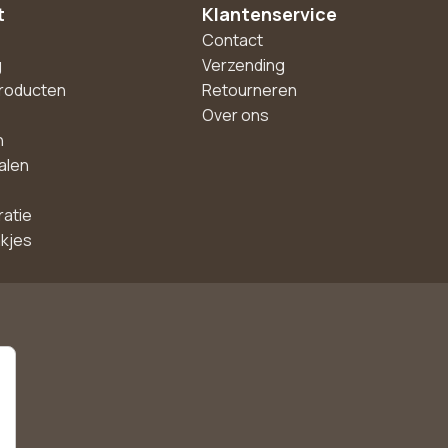
t
Klantenservice
Contact
g
Verzending
roducten
Retourneren
Over ons
n
alen
ratie
akjes