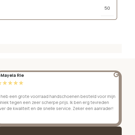
50
Mayela Rie
@S
☆
☆
☆
☆
☆
☆
k heb een grote voorraad handschoenen besteld voor mijn
Ge
liniek tegen een zeer scherpe prijs. Ik ben erg tevreden
be
ver de kwaliteit en de snelle service. Zeker een aanrader!
ve