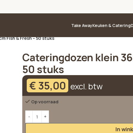
Take Away
Keuken & Catering
D
m Fish & Fresh – 50 stuks
Cateringdozen klein 3
50 stuks
€
35,00
excl. btw
Op voorraad
Alternative:
In win