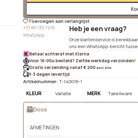
Ko
Toevoegen aan verlanglijst
Heb je een vraag?
+31 85 130 7216
WhatsApp
Onze klantenservice is bereikbaar 
ons een WhatsApp-bericht tussen
Betaal achteraf met Klarna
Voor 16:00u besteld? Zelfde werkdag verzonden!
Gratis verzending vanaf € 200
excl. btw
1-3 dagen levertijd
Artikelnummer:
T-140016-1
KLEUR
MERK
Variatie
TakeAware
Doos
AFMETINGEN