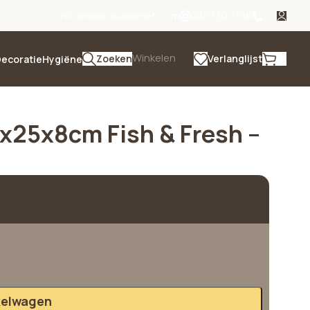
info@disposablenet.com
085 130 7216
Winkelen
Zoeken
Verlanglijst
ecoratie
Hygiëne
6x25x8cm Fish & Fresh –
kelwagen