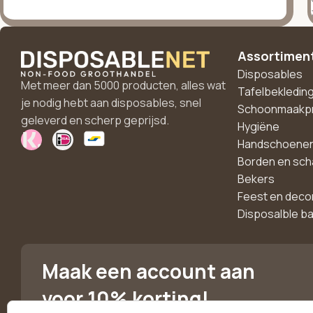
Assortimen
Disposables
Met meer dan 5000 producten, alles wat
Tafelbekledin
je nodig hebt aan disposables, snel
Schoonmaakp
geleverd en scherp geprijsd.
Hygiëne
Handschoene
Borden en sch
Bekers
Feest en deco
Disposalble b
Maak een account aan
voor 10% korting!