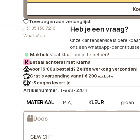
Ko
Toevoegen aan verlanglijst
Heb je een vraag?
+31 85 130 7216
WhatsApp
Onze klantenservice is bereikbaar 
ons een WhatsApp-bericht tussen
Makbule
staat klaar om je te helpen!
Betaal achteraf met Klarna
Voor 16:00u besteld? Zelfde werkdag verzonden!
Gratis verzending vanaf € 200
excl. btw
1-3 dagen levertijd
Artikelnummer:
T-9987320-1
MATERIAAL
KLEUR
PLA,
groen
Doos
GEWICHT