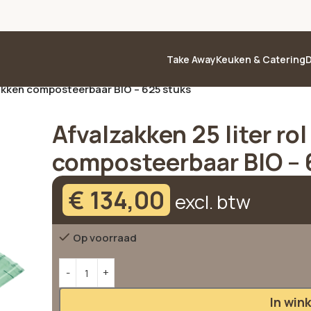
Take Away
Keuken & Catering
D
 zakken composteerbaar BIO – 625 stuks
Afvalzakken 25 liter ro
composteerbaar BIO – 
€
134,00
excl. btw
Op voorraad
Alternative:
In win