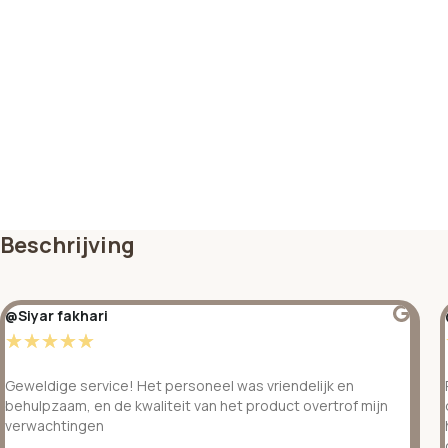
Beschrijving
@Siyar fakhari
☆
☆
☆
☆
☆
Geweldige service! Het personeel was vriendelijk en
behulpzaam, en de kwaliteit van het product overtrof mijn
verwachtingen