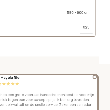
580 × 600 cm
625
Mayela Rie
@S
☆
☆
☆
☆
☆
☆
k heb een grote voorraad handschoenen besteld voor mijn
Ge
liniek tegen een zeer scherpe prijs. Ik ben erg tevreden
be
ver de kwaliteit en de snelle service. Zeker een aanrader!
ve