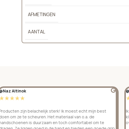
AFMETINGEN
AANTAL
@Naz Altinok
@
☆
☆
☆
☆
☆
Producten zijn belachelijk sterk! Ik moest echt mijn best
I
doen om ze te scheuren. Het materiaal van o.a. de
k
handschoenen is duurzaam en toch comfortabel om te
o
dragen. Ze liggen goed in de hand en bieden een goede grip