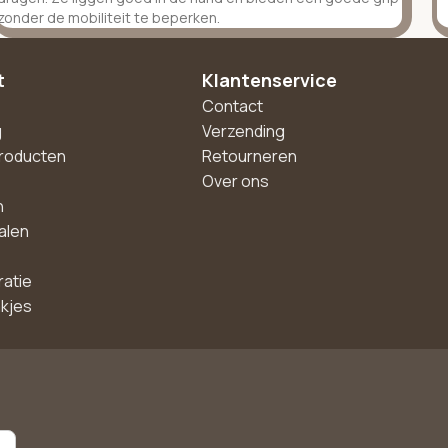
zonder de mobiliteit te beperken.
t
Klantenservice
Contact
g
Verzending
roducten
Retourneren
Over ons
n
alen
ratie
akjes