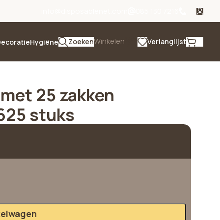
info@disposablenet.com
085 130 7216
Winkelen
Zoeken
Verlanglijst
ecoratie
Hygiëne
l met 25 zakken
625 stuks
kelwagen