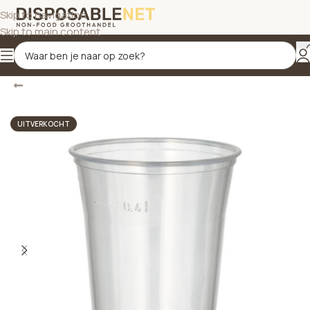
Skip to navigation
Skip to main content
Terug
Home
/
Bekers
/
Drinkbekers
UITVERKOCHT