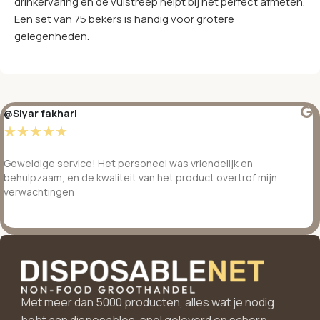
drinkervaring en de vulstreep helpt bij het perfect afmeten.
Een set van 75 bekers is handig voor grotere
gelegenheden.
@Siyar fakhari
☆
☆
☆
☆
☆
Geweldige service! Het personeel was vriendelijk en
behulpzaam, en de kwaliteit van het product overtrof mijn
verwachtingen
Met meer dan 5000 producten, alles wat je nodig