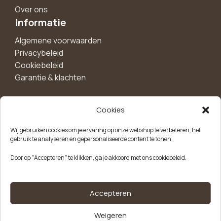
Over ons
Informatie
Algemene voorwaarden
Privacybeleid
Cookiebeleid
Garantie & klachten
Cookies
Maak een account aan voor 10%
Wij gebruiken cookies om je ervaring op onze webshop te verbeteren, het
korting!
gebruik te analyseren en gepersonaliseerde content te tonen.
Blijf als eerste op de hoogte van exclusieve
Door op "Accepteren" te klikken, ga je akkoord met ons cookiebeleid.
aanbiedingen, nieuwe producten en handige tips.
Meld je aan
Accepteren
Weigeren
Kvk-nummer: 85504947
Btw-nummer: NL863646165B01