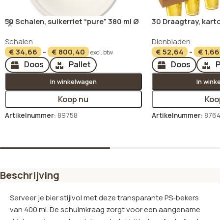
50 Schalen, suikerriet “pure” 380 ml Ø
30 Draagtray, karto
15,5 cm · 4,6 cm wit
9,5 cm x 62 cm brui
Schalen
Dienbladen
€
34,66
-
€
800,40
€
52,64
-
€
1.66
excl. btw
Doos
Pallet
Doos
P
In winkelwagen
In wink
Koop nu
Koo
Artikelnummer:
89758
Artikelnummer:
876
Opties selecteren
Opties selecteren
Beschrijving
Serveer je bier stijlvol met deze transparante PS-bekers
van 400 ml. De schuimkraag zorgt voor een aangename