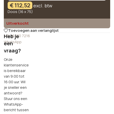
€
112,52
excl. btw
Doos (16 x 75)
Uitverkocht
Toevoegen aan verlanglijst
Heb je
+31 85 130 7216
WhatsApp
een
vraag?
Onze
klantenservice
is bereikbaar
van 9:00 tot
16:00 uur. Wil
je sneller een
antwoord?
Stuur ons een
WhatsApp-
bericht tussen