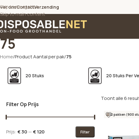
Skip to navigation
ver ons
Contact
Verzending
Skip to main content
75
Home
/
Product Aantal per pak
/
75
20 Stuks
20 Stuks Per V
Toont alle 6 resu
Filter Op Prijs
12 pakken (900 st
Prijs:
€ 30
—
€ 120
Filter