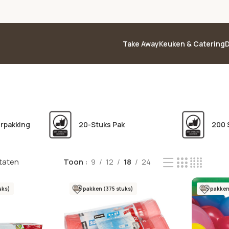
Take Away
Keuken & Catering
D
erpakking
20-Stuks Pak
200 
ltaten
Toon
9
12
18
24
uks)
5 pakken (375 stuks)
5 pakken