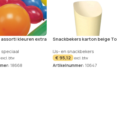
 assorti kleuren extra
Snackbekers karton beige To
 van 75
Go 75 stuks
,
speciaal
IJs- en snackbekers
€
95,12
excl. btw
excl. btw
mmer:
18668
Artikelnummer:
10647