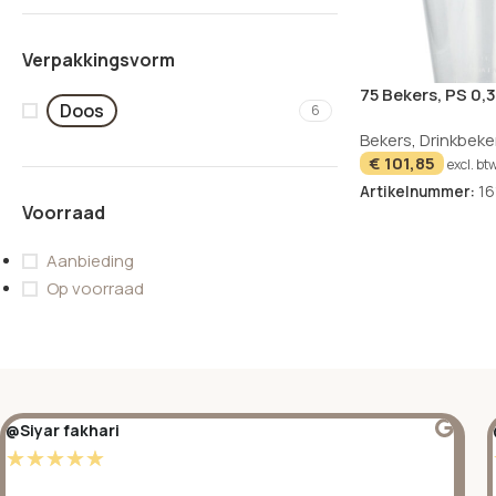
Verpakkingsvorm
75 Bekers, PS 0,3 
Doos
6
cm transparant 
Bekers
,
Drinkbeke
schuimkraag
UITVERKOCHT
€
101,85
excl. bt
Artikelnummer:
16
Voorraad
Aanbieding
Op voorraad
@Siyar fakhari
☆
☆
☆
☆
☆