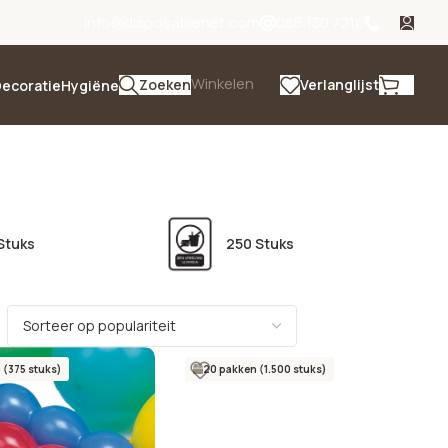
info@disposablenet.com
085 130 7216
Winkelen
Zoeken
Verlanglijst
ecoratie
Hygiëne
Stuks
250 Stuks
 (375 stuks)
20 pakken (1.500 stuks)