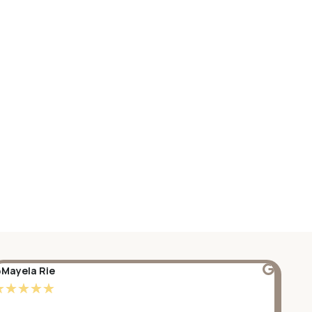
Mayela Rie
@S
☆
☆
☆
☆
☆
☆