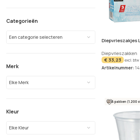
Categorieën
Een categorie selecteren
Diepvrieszakjes
transparant 3l d
Diepvrieszakken
€
33,23
excl. btw
Merk
Artikelnummer:
14
Elke Merk
16 pakken (1.200 s
Kleur
Elke Kleur