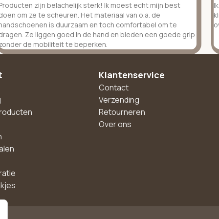
Producten zijn belachelijk sterk! Ik moest echt mijn best
I
doen om ze te scheuren. Het materiaal van o.a. de
k
handschoenen is duurzaam en toch comfortabel om te
o
dragen. Ze liggen goed in de hand en bieden een goede grip
zonder de mobiliteit te beperken.
t
Klantenservice
Contact
g
Verzending
roducten
Retourneren
Over ons
n
alen
ratie
akjes