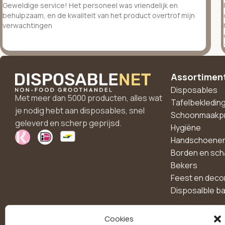
Geweldige service! Het personeel was vriendelijk en
behulpzaam, en de kwaliteit van het product overtrof mijn
verwachtingen
Assortimen
Disposables
Met meer dan 5000 producten, alles wat
Tafelbekledin
je nodig hebt aan disposables, snel
Schoonmaakp
geleverd en scherp geprijsd.
Hygiëne
Handschoene
Borden en sch
Bekers
Feest en deco
Disposalble b
Cookies