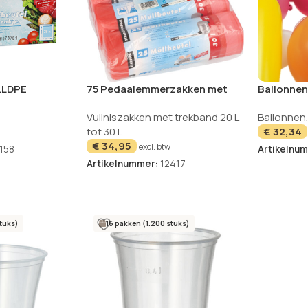
 LLDPE
75 Pedaalemmerzakken met
Ballonnen
ispenser doos
trekkoord, HDPE 30 l 70 cm x 55
groot set
Vuilniszakken met trekband 20 L
Ballonnen
cm rood 17 my
tot 30 L
€
32,34
€
34,95
excl. btw
158
Artikelnu
Artikelnummer:
12417
tuks)
16 pakken (1.200 stuks)