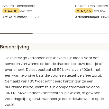
50
Bekers
,
Drinkbekers
Bekers
,
Drinkbekers
€
44,81
€
47,56
excl. btw
excl. btw
Artikelnummer:
89029
Artikelnummer:
884
In winkelwagen
In winkelwagen
Beschrijving
Deze stevige kartonnen drinkbekers zijn ideaal voor het
serveren van warme en koude dranken op jouw feestje of
evenement. De set bestaat uit 50 bekers van 400ml, met
een warme bruine kleur die voor een gezellige sfeer zorgt.
Gemaakt van FSC®-gecertificeerd karton zijn ze een
duurzame keuze, want ze zijn composteerbaar volgens
DIN EN 13432. Perfect voor feesten, picknicks, of gewoon
voor dagelijks gebruik wanneer je een milieubewuste optie
zoekt!