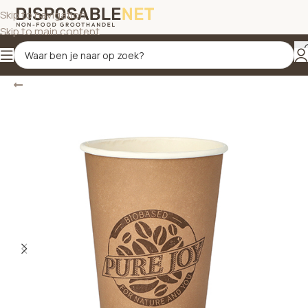
Skip to navigation
Skip to main content
Terug
Home
/
Bekers
/
Drinkbekers