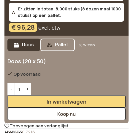
Er zitten in totaal 8.000 stuks (8 dozen maal 1000
stuks) op een pallet.
€
96,28
excl. btw
Alternative:
Doos
Pallet
Wissen
Doos (20 x 50)
Op voorraad
In winkelwagen
Koop nu
Toevoegen aan verlanglijst
Heb je
+31 85 130 7216