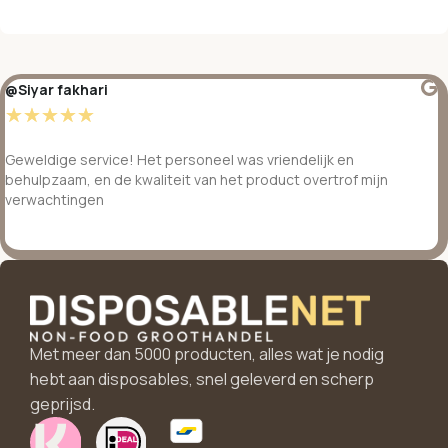
@Siyar fakhari
☆
☆
☆
☆
☆
Geweldige service! Het personeel was vriendelijk en
behulpzaam, en de kwaliteit van het product overtrof mijn
verwachtingen
Met meer dan 5000 producten, alles wat je nodig
hebt aan disposables, snel geleverd en scherp
geprijsd.