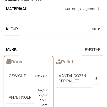
MATERIAAL
Karton (BIO-gecoat),
KLEUR
bruin
MERK
PAPSTAR
Doos
Pallet
GEWICHT
AANTAL DOZEN
13544 g
8
PER PALLET
44,5 ×
35,5 ×
AFMETINGEN
52,5
cm