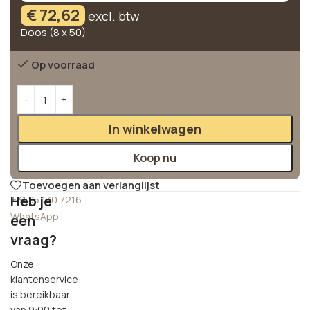
€
72,62
excl. btw
Doos (8 x 50)
Op voorraad
Alternative:
In winkelwagen
Koop nu
Toevoegen aan verlanglijst
Heb je
+31 85 130 7216
WhatsApp
een
vraag?
Onze
klantenservice
is bereikbaar
van 9:00 tot