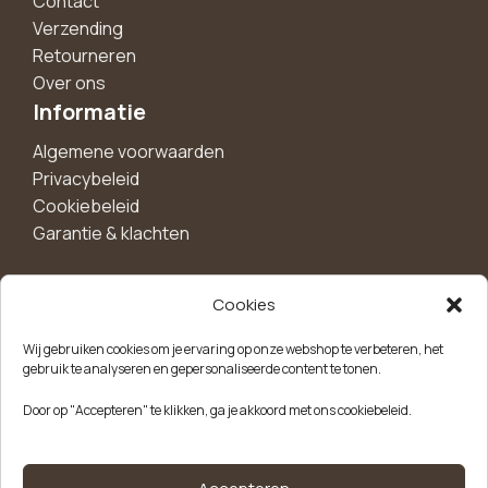
Contact
Verzending
Retourneren
Over ons
Informatie
Algemene voorwaarden
Privacybeleid
Cookiebeleid
Garantie & klachten
Cookies
Maak een account aan voor 10%
Wij gebruiken cookies om je ervaring op onze webshop te verbeteren, het
korting!
gebruik te analyseren en gepersonaliseerde content te tonen.
Blijf als eerste op de hoogte van exclusieve
Door op "Accepteren" te klikken, ga je akkoord met ons cookiebeleid.
aanbiedingen, nieuwe producten en handige tips.
Meld je aan