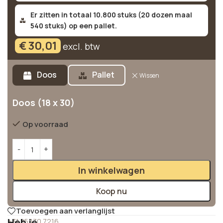
Er zitten in totaal 10.800 stuks (20 dozen maal
540 stuks) op een pallet.
€
30,01
excl. btw
Alternative:
Doos
Pallet
Wissen
Doos (18 x 30)
Op voorraad
In winkelwagen
Koop nu
Toevoegen aan verlanglijst
Heb je
+31 85 130 7216