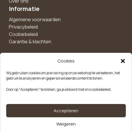
Over ons
Informatie
Algemene voorwaarden
Privacybeleid
Cookiebeleid
Garantie & klachten
Cookies
Maak een account aan voor 10%
Wij gebruiken cookies om je ervaring op onze webshop te verbeteren, het
korting!
gebruik te analyseren en gepersonaliseerde content te tonen.
Blijf als eerste op de hoogte van exclusieve
Door op "Accepteren" te klikken, ga je akkoord met ons cookiebeleid.
aanbiedingen, nieuwe producten en handige tips.
Meld je aan
Accepteren
30
Weigeren
Kvk-nummer: 85504947
Btw-nummer: NL863646165B01
Servetten,