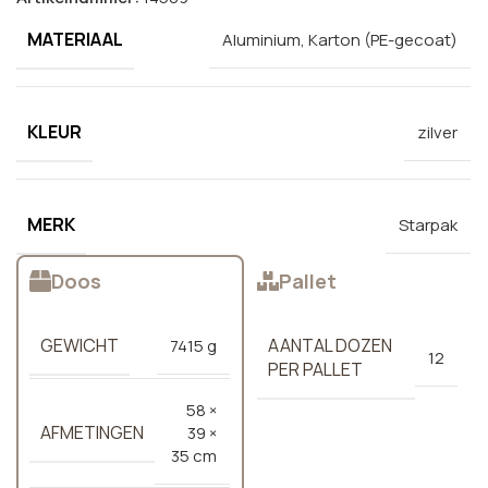
MATERIAAL
Aluminium, Karton (PE-gecoat)
KLEUR
zilver
MERK
Starpak
Doos
Pallet
GEWICHT
AANTAL DOZEN
7415 g
12
PER PALLET
58 ×
AFMETINGEN
39 ×
35 cm