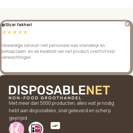
@Siyar fakhari
☆
☆
☆
☆
☆
Geweldige service! Het personeel was vriendelijk en
behulpzaam, en de kwaliteit van het product overtrof mijn
verwachtingen
Met meer dan 5000 producten, alles wat je nodig
hebt aan disposables, snel geleverd en scherp
geprijsd.