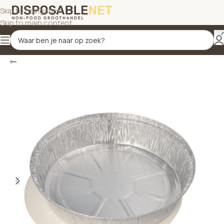
Skip to navigation
Skip to main content
Terug
Home
/
Borden & schalen
/
Schalen met deksel