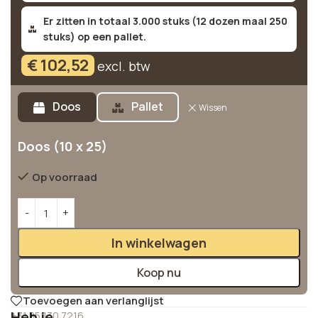
Er zitten in totaal 3.000 stuks (12 dozen maal 250
stuks) op een pallet.
€
102,52
excl. btw
Alternative:
Doos
Pallet
Wissen
Doos (10 x 25)
Op voorraad
In winkelwagen
Koop nu
Toevoegen aan verlanglijst
Heb je
+31 85 130 7216