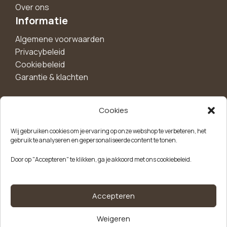
Over ons
Informatie
Algemene voorwaarden
Privacybeleid
Cookiebeleid
Garantie & klachten
Cookies
Maak een account aan voor 10%
Wij gebruiken cookies om je ervaring op onze webshop te verbeteren, het
korting!
gebruik te analyseren en gepersonaliseerde content te tonen.
Blijf als eerste op de hoogte van exclusieve
Door op "Accepteren" te klikken, ga je akkoord met ons cookiebeleid.
aanbiedingen, nieuwe producten en handige tips.
Meld je aan
Accepteren
200 Bubble
Weigeren
Kvk-nummer: 85504947
Btw-nummer: NL863646165B01
Tea