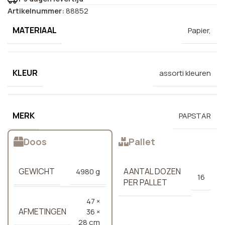
Artikelnummer:
88852
MATERIAAL
Papier,
KLEUR
assorti kleuren
MERK
PAPSTAR
Doos
Pallet
GEWICHT
AANTAL DOZEN
4980 g
16
PER PALLET
47 ×
AFMETINGEN
36 ×
28 cm