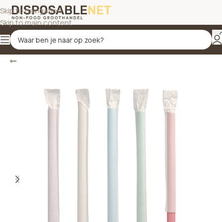
Skip to navigation
Skip to main content
Terug
Home
/
Disposables
/
Rietjes
/
Papieren rietjes