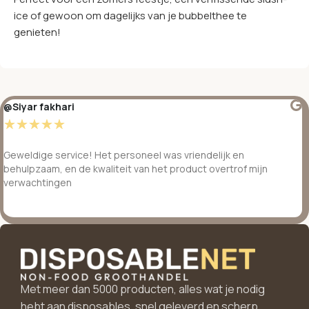
ice of gewoon om dagelijks van je bubbelthee te
genieten!
@Siyar fakhari
☆
☆
☆
☆
☆
Geweldige service! Het personeel was vriendelijk en
behulpzaam, en de kwaliteit van het product overtrof mijn
verwachtingen
Met meer dan 5000 producten, alles wat je nodig
hebt aan disposables, snel geleverd en scherp