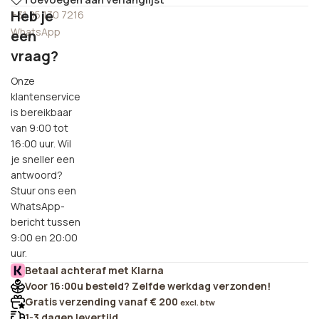
Heb je
+31 85 130 7216
WhatsApp
een
vraag?
Onze
klantenservice
is bereikbaar
van 9:00 tot
16:00 uur. Wil
je sneller een
antwoord?
Stuur ons een
WhatsApp-
bericht tussen
9:00 en 20:00
uur.
Betaal achteraf met Klarna
Voor 16:00u besteld? Zelfde werkdag verzonden!
Gratis verzending vanaf € 200
excl. btw
1-3 dagen levertijd