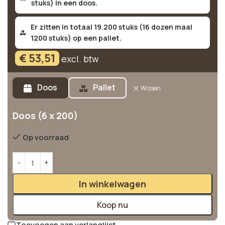
stuks) in een doos.
Er zitten in totaal 19.200 stuks (16 dozen maal
1200 stuks) op een pallet.
€
53,51
excl. btw
Alternative:
Doos
Pallet
Wissen
Doos (6 x 200)
Op voorraad
In winkelwagen
Koop nu
Toevoegen aan verlanglijst