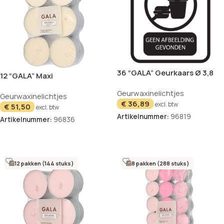
36 “GALA” Geurkaars Ø 3,8
12 “GALA” Maxi
cm · 1,7 cm wit – Cotton
geurtheelichten Ø 58 mm · 24
Geurwaxinelichtjes
Dreams “Ton in Ton”
Geurwaxinelichtjes
mm creme – Soft Vanilla
€
36,89
excl. btw
€
51,50
excl. btw
Artikelnummer:
96819
Artikelnummer:
96836
In winkelwagen
In winkelwagen
12 pakken (144 stuks)
8 pakken (288 stuks)