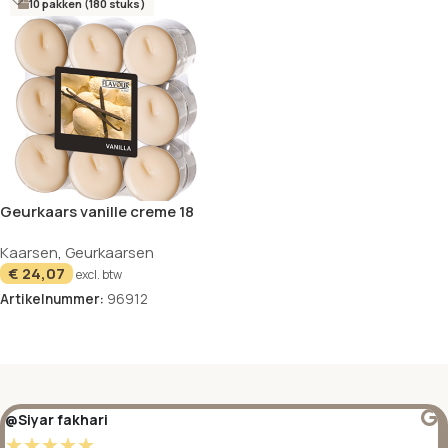
10 pakken (180 stuks)
Geurkaars vanille creme 18
set Gala
Kaarsen
,
Geurkaarsen
€
24,07
excl. btw
Artikelnummer:
96912
In winkelwagen
@Siyar fakhari
☆
☆
☆
☆
☆