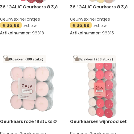
36 “GALA” Geurkaars Ø 3,8
36 “GALA” Geurkaars Ø 3,8
cm · 1,7 cm bordeaux – Black
cm · 1,7 cm creme – Soft
Geurwaxinelichtjes
Geurwaxinelichtjes
Cherry “Ton in Ton”
Vanilla “Ton in Ton”
€
36,89
€
36,89
excl. btw
excl. btw
Artikelnummer:
96818
Artikelnummer:
96815
In winkelwagen
In winkelwagen
10 pakken (180 stuks)
8 pakken (288 stuks)
Geurkaars roze 18 stuks Ø
Geurkaarsen wijnrood set
37,5 mm Rose Garden GALA
van 36 3,8cm Ton in Ton
Kaarsen
,
Geurkaarsen
Kaarsen
,
Geurkaarsen
GALA Wild Raspberry