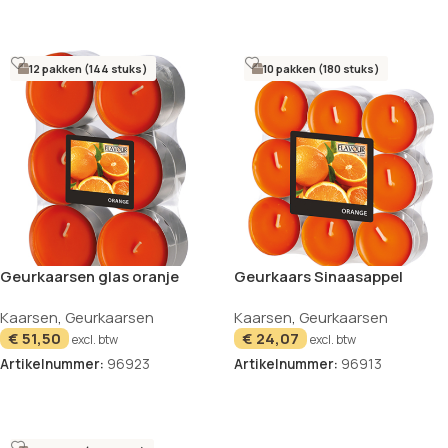
In winkelwagen
In winkelwagen
12 pakken (144 stuks)
10 pakken (180 stuks)
Geurkaarsen glas oranje
Geurkaars Sinaasappel
sinaasappel set van 12 Gala
oranje 18 Gala
Kaarsen
,
Geurkaarsen
Kaarsen
,
Geurkaarsen
€
51,50
€
24,07
excl. btw
excl. btw
Artikelnummer:
96923
Artikelnummer:
96913
In winkelwagen
In winkelwagen