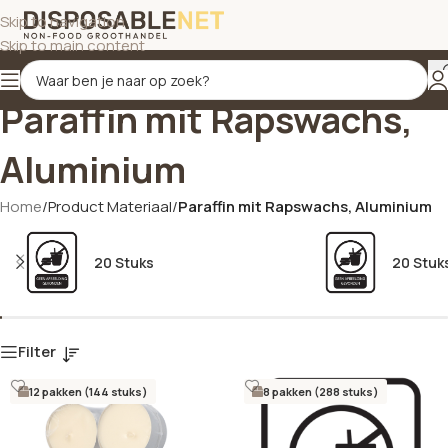
Skip to navigation
Skip to main content
Paraffin mit Rapswachs,
Aluminium
Home
/
Product Materiaal
/
Paraffin mit Rapswachs, Aluminium
20 Stuks
20 Stuk
Filter
12 pakken (144 stuks)
8 pakken (288 stuks)