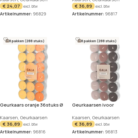
€
24,07
€
36,89
excl. btw
excl. btw
Artikelnummer:
96829
Artikelnummer:
96817
In winkelwagen
In winkelwagen
8 pakken (288 stuks)
8 pakken (288 stuks)
Geurkaars oranje 36stuks Ø
Geurkaarsen ivoor
3,8cm 1,7cm Orange Juice
Sandelhout set van 36 3,8cm
Kaarsen
,
Geurkaarsen
Kaarsen
,
Geurkaarsen
Ton in Ton GALA
Ton in Ton GALA
€
36,89
€
36,89
excl. btw
excl. btw
Artikelnummer:
96816
Artikelnummer:
96813