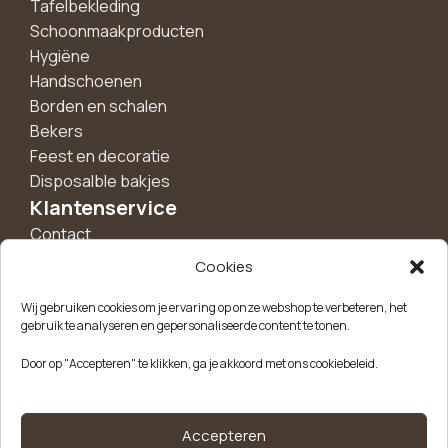
Tafelbekleding
Schoonmaakproducten
Hygiëne
Handschoenen
Borden en schalen
Bekers
Feest en decoratie
Disposalble bakjes
Klantenservice
Contact
Verzending
Cookies
Retourneren
Over ons
Wij gebruiken cookies om je ervaring op onze webshop te verbeteren, het
gebruik te analyseren en gepersonaliseerde content te tonen.
Informatie
Door op "Accepteren" te klikken, ga je akkoord met ons cookiebeleid.
Algemene voorwaarden
Privacybeleid
Cookiebeleid
Accepteren
Garantie & klachten