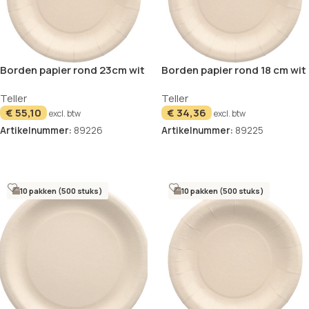
Borden papier rond 23cm wit
Borden papier rond 18 cm wit
set van 20
set van 20
Teller
Teller
€
55,10
€
34,36
excl. btw
excl. btw
Artikelnummer:
89226
Artikelnummer:
89225
In winkelwagen
In winkelwagen
10 pakken (500 stuks)
10 pakken (500 stuks)