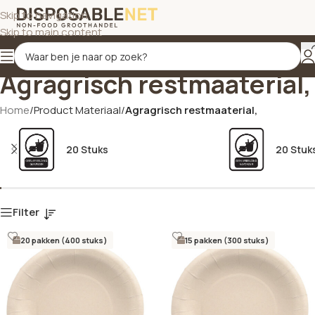
Skip to navigation
Skip to main content
Agragrisch restmaaterial,
Home
/
Product Materiaal
/
Agragrisch restmaaterial,
20 Stuks
20 Stuk
Filter
20 pakken (400 stuks)
15 pakken (300 stuks)