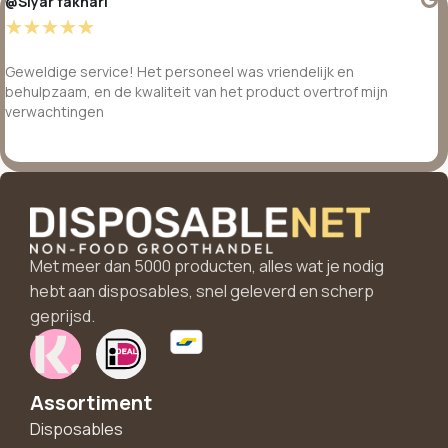
@Siyar fakhari
☆
☆
☆
☆
☆
Geweldige service! Het personeel was vriendelijk en
behulpzaam, en de kwaliteit van het product overtrof mijn
verwachtingen
Met meer dan 5000 producten, alles wat je nodig
hebt aan disposables, snel geleverd en scherp
geprijsd.
Assortiment
Disposables