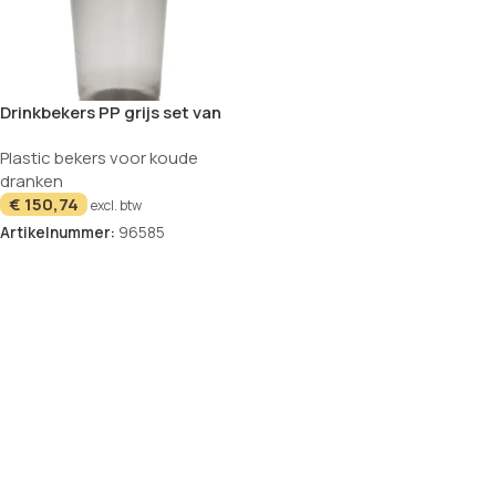
Drinkbekers PP grijs set van
58 300ml
Plastic bekers voor koude
dranken
€
150,74
excl. btw
Artikelnummer:
96585
In winkelwagen