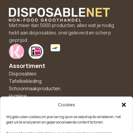
Met meer dan 5000 producten, alles wat je nodig
hebt aan disposables, snel geleverd en scherp
geprijsd.
Assortiment
Disposables
Tafelbekleding
Schoonmaakproducten
Hygiëne
Handschoenen
Cookies
Borden en schalen
Wij gebruiken cookies om je ervaring op onze webshop te verbeteren, het
Bekers
gebruik te analyseren en gepersonaliseerde content te tonen.
Feest en decoratie