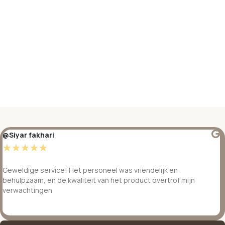
@Siyar fakhari
☆
☆
☆
☆
☆
Geweldige service! Het personeel was vriendelijk en
behulpzaam, en de kwaliteit van het product overtrof mijn
verwachtingen