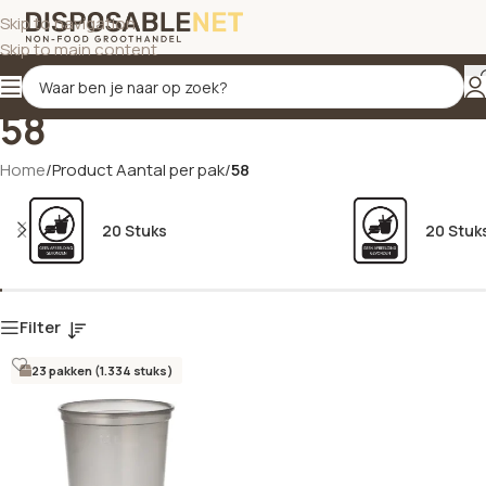
Skip to navigation
Skip to main content
58
Home
/
Product Aantal per pak
/
58
20 Stuks
20 Stuk
Filter
23 pakken (1.334 stuks)