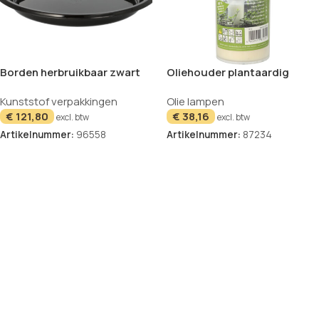
Borden herbruikbaar zwart
Oliehouder plantaardig
set van 12 22cm
transparant wit met gouden
UITVERKOCHT
Kunststof verpakkingen
Olie lampen
deksel
€
121,80
€
38,16
excl. btw
excl. btw
Artikelnummer:
96558
Artikelnummer:
87234
In winkelwagen
Lees verder