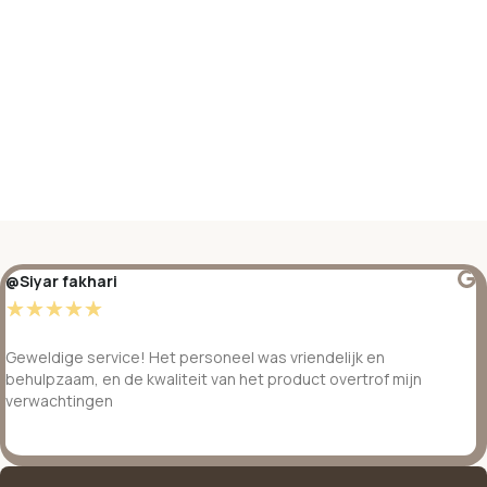
@Siyar fakhari
☆
☆
☆
☆
☆
Geweldige service! Het personeel was vriendelijk en
behulpzaam, en de kwaliteit van het product overtrof mijn
verwachtingen