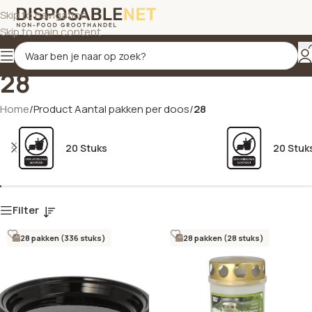
Skip to navigation
Skip to main content
28
Home
/
Product Aantal pakken per doos
/
28
20 Stuks
20 Stuk
Filter
28 pakken (336 stuks)
28 pakken (28 stuks)