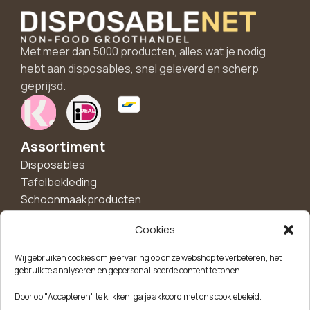
Met meer dan 5000 producten, alles wat je nodig
hebt aan disposables, snel geleverd en scherp
geprijsd.
Assortiment
Disposables
Tafelbekleding
Schoonmaakproducten
Hygiëne
Cookies
Handschoenen
Borden en schalen
Wij gebruiken cookies om je ervaring op onze webshop te verbeteren, het
Bekers
gebruik te analyseren en gepersonaliseerde content te tonen.
Feest en decoratie
Door op "Accepteren" te klikken, ga je akkoord met ons cookiebeleid.
Disposalble bakjes