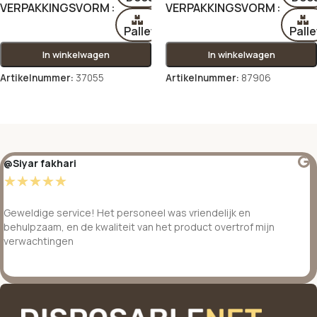
VERPAKKINGSVORM
VERPAKKINGSVORM
Pallet
Palle
In winkelwagen
In winkelwagen
Artikelnummer:
37055
Artikelnummer:
87906
Opties selecteren
Opties selecteren
@Siyar fakhari
☆
☆
☆
☆
☆
Geweldige service! Het personeel was vriendelijk en
behulpzaam, en de kwaliteit van het product overtrof mijn
verwachtingen