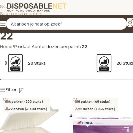
Skip to navigation
Skip to main content
22
Home
/
Product Aantal dozen per pallet
/
22
20 Stuks
20 Stuk
Filter
4 pakken (200 stuks)
6 pakken (48 stuks)
22 dozen (4.400 stuks)
22 dozen (1.056 stuks)