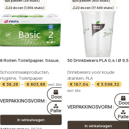
6 pakken (48 stuks)
16 pakken (800 stuks)
22 dozen (1.056 stuks)
22 dozen (17.600 stuks)
8 Rollen Toiletpapier, tissue,
50 Drinkbekers PLA 0,4 l Ø 9,5
2-laags Ø 12 cm · 11,5 cm x 9,8
cm · 12,7 cm “Becher aus
Schoonmaakproducten
,
Drinkbekers voor koude
cm wit “Basic” 400 blad
Mais”
Hygiëne
,
Toiletpapier
dranken
,
PLA
€
38,28
-
€
803,88
€
167,04
-
€
3.598,32
excl. btw
excl. btw
Doos
VERPAKKINGSVORM
Doo
VERPAKKINGSVORM
Pallet
Palle
In winkelwagen
In winkelwagen