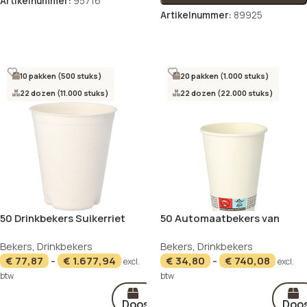
Artikelnummer:
95716
Artikelnummer:
89925
Opties selecteren
Opties selecteren
10 pakken (500 stuks)
20 pakken (1.000 stuks)
22 dozen (11.000 stuks)
22 dozen (22.000 stuks)
50 Drinkbekers Suikerriet
50 Automaatbekers van
“pure” 0,3 l Ø 9 cm · 10 cm wit
karton “To Go” 0,18 l Ø 7 cm ·
Bekers
,
Drinkbekers
Bekers
,
Drinkbekers
voor warme dranken
9,2 cm wit
€
77,87
-
€
1.677,94
€
34,80
-
€
740,08
excl.
excl.
btw
btw
Doos
Doo