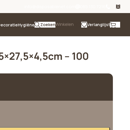
info@disposablenet.com
085 130 7216
Winkelen
Zoeken
Verlanglijst
ecoratie
Hygiëne
,5×27,5×4,5cm – 100