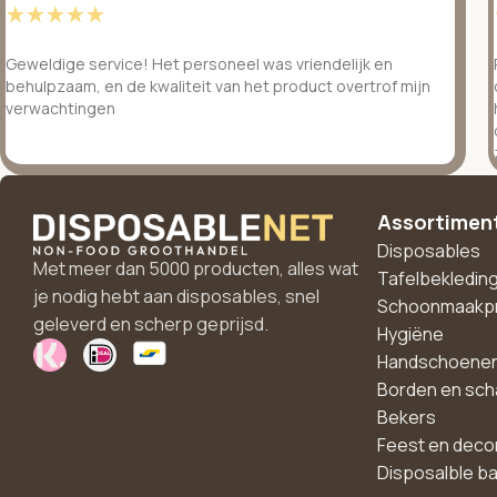
☆
☆
☆
☆
☆
Geweldige service! Het personeel was vriendelijk en
behulpzaam, en de kwaliteit van het product overtrof mijn
verwachtingen
Assortimen
Disposables
Met meer dan 5000 producten, alles wat
Tafelbekledin
je nodig hebt aan disposables, snel
Schoonmaakp
geleverd en scherp geprijsd.
Hygiëne
Handschoene
Borden en sch
Bekers
Feest en deco
Disposalble b