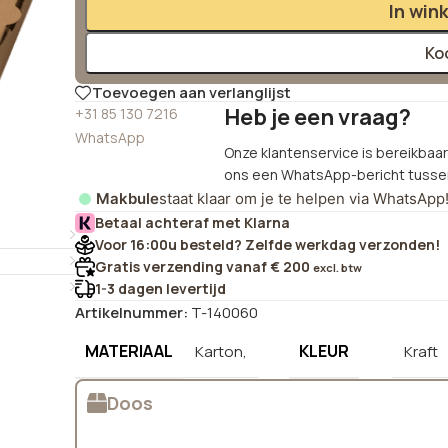
In win
Ko
Toevoegen aan verlanglijst
Heb je een vraag?
+31 85 130 7216
WhatsApp
Onze klantenservice is bereikbaar 
ons een WhatsApp-bericht tussen
Makbule
staat klaar om je te helpen via WhatsApp
Betaal achteraf met Klarna
Voor 16:00u besteld? Zelfde werkdag verzonden!
Gratis verzending vanaf € 200
excl. btw
1-3 dagen levertijd
Artikelnummer:
T-140060
MATERIAAL
KLEUR
Karton,
Kraft
Doos