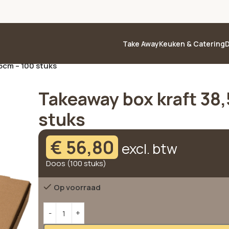
Take Away
Keuken & Catering
D
5cm – 100 stuks
Takeaway box kraft 38
stuks
€
56,80
excl. btw
Doos (100 stuks)
Op voorraad
Alternative: