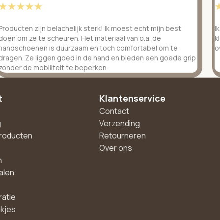
☆
☆
☆
☆
☆
Producten zijn belachelijk sterk! Ik moest echt mijn best
I
doen om ze te scheuren. Het materiaal van o.a. de
k
handschoenen is duurzaam en toch comfortabel om te
o
dragen. Ze liggen goed in de hand en bieden een goede grip
zonder de mobiliteit te beperken.
t
Klantenservice
Contact
g
Verzending
roducten
Retourneren
Over ons
n
alen
ratie
akjes