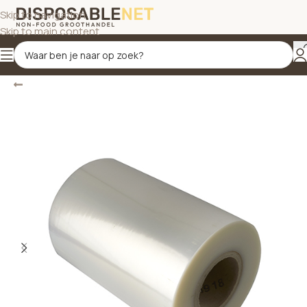
Skip to navigation
Skip to main content
Terug
Home
/
Sluitfolie