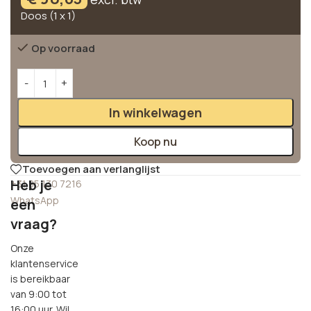
Doos (1 x 1)
Op voorraad
Alternative:
In winkelwagen
Koop nu
Toevoegen aan verlanglijst
Heb je
+31 85 130 7216
WhatsApp
een
vraag?
Onze
klantenservice
is bereikbaar
van 9:00 tot
16:00 uur. Wil