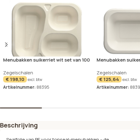
Menubakken suikerriet wit set van 100
Menubakken suikerr
750ml
Zegelschalen
Zegelschalen
€
198,10
€
125,64
excl. btw
excl. btw
Artikelnummer:
88395
Artikelnummer:
883
In winkelwagen
In winkelwagen
Beschrijving
Sealfolie van PE voor topseal-menubakken – de