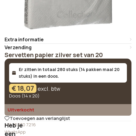
Extra informatie
Verzending
Servetten papier zilver set van 20
Er zitten in totaal 280 stuks (14 pakken maal 20
stuks) in een doos.
€
18,07
excl. btw
Doos (14 x 20)
Uitverkocht
Toevoegen aan verlanglijst
Heb je
+31 85 130 7216
WhatsApp
een