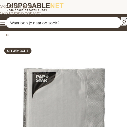
Skip to navigation
Skip to main content
Terug
Home
/
Servetten met dessin
UITVERKOCHT