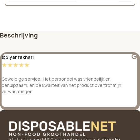
Beschrijving
@Siyar fakhari
☆
☆
☆
☆
☆
Geweldige service! Het personeel was vriendelijk en
behulpzaam, en de kwaliteit van het product overtrof mijn
verwachtingen
Met meer dan 5000 producten, alles wat je nodig