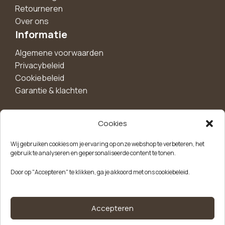
Retourneren
Over ons
Informatie
Algemene voorwaarden
Privacybeleid
Cookiebeleid
Garantie & klachten
Cookies
Maak een account aan voor 10%
Wij gebruiken cookies om je ervaring op onze webshop te verbeteren, het
korting!
gebruik te analyseren en gepersonaliseerde content te tonen.
Blijf als eerste op de hoogte van exclusieve
Door op "Accepteren" te klikken, ga je akkoord met ons cookiebeleid.
aanbiedingen, nieuwe producten en handige tips.
Meld je aan
Accepteren