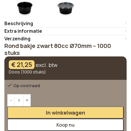
Beschrijving
Extra informatie
Verzending
Rond bakje zwart 80cc Ø70mm – 1000
stuks
€
21,25
excl. btw
Doos (1000 stuks)
Op voorraad
Alternative:
In winkelwagen
Koop nu