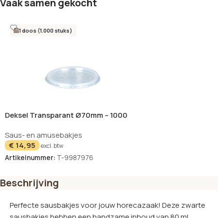
Vaak samen gekocht
1 doos (1.000 stuks)
Deksel Transparant Ø70mm – 1000
stuks
Saus- en amusebakjes
€
14,95
excl. btw
Artikelnummer:
T-9987976
In winkelwagen
Beschrijving
Perfecte sausbakjes voor jouw horecazaak! Deze zwarte
sausbakjes hebben een handzame inhoud van 80 ml,