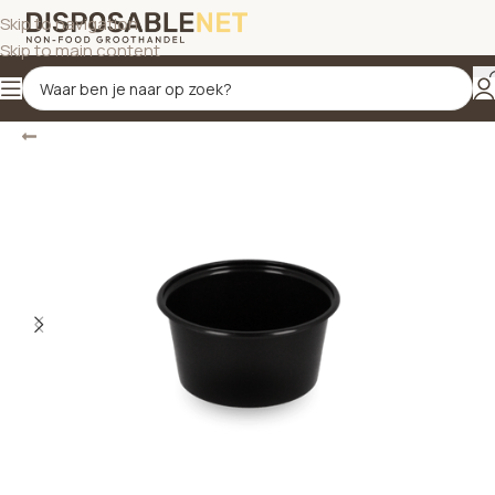
Skip to navigation
Skip to main content
Terug
Home
/
Saus- en amusebakjes