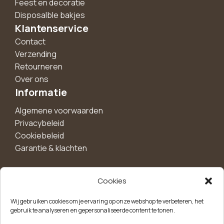
Feest en decoratie
Disposalble bakjes
Klantenservice
Contact
Verzending
Retourneren
Over ons
Informatie
Algemene voorwaarden
Privacybeleid
Cookiebeleid
Garantie & klachten
Cookies
Maak een account aan voor 10%
Wij gebruiken cookies om je ervaring op onze webshop te verbeteren, het
korting!
gebruik te analyseren en gepersonaliseerde content te tonen.
Blijf als eerste op de hoogte van exclusieve