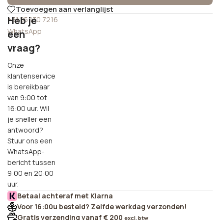
Toevoegen aan verlanglijst
Heb je
+31 85 130 7216
WhatsApp
een
vraag?
Onze
klantenservice
is bereikbaar
van 9:00 tot
16:00 uur. Wil
je sneller een
antwoord?
Stuur ons een
WhatsApp-
bericht tussen
9:00 en 20:00
uur.
Betaal achteraf met Klarna
Voor 16:00u besteld? Zelfde werkdag verzonden!
Gratis verzending vanaf € 200
excl. btw