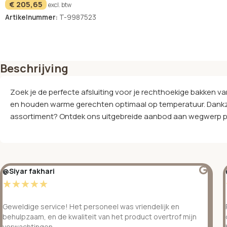
€
205,65
excl. btw
Artikelnummer:
T-9987523
Beschrijving
Zoek je de perfecte afsluiting voor je rechthoekige bakken 
en houden warme gerechten optimaal op temperatuur. Dankzij d
assortiment? Ontdek ons uitgebreide aanbod aan wegwerp pr
@Siyar fakhari
☆
☆
☆
☆
☆
Geweldige service! Het personeel was vriendelijk en
behulpzaam, en de kwaliteit van het product overtrof mijn
verwachtingen