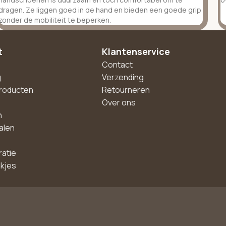
dragen. Ze liggen goed in de hand en bieden een goede grip
zonder de mobiliteit te beperken.
t
Klantenservice
Contact
g
Verzending
roducten
Retourneren
Over ons
n
alen
ratie
akjes