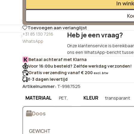
In win
Ko
Toevoegen aan verlanglijst
Heb je een vraag?
+31 85 130 7216
WhatsApp
Onze klantenservice is bereikbaar 
ons een WhatsApp-bericht tussen
Betaal achteraf met Klarna
Voor 16:00u besteld? Zelfde werkdag verzonden!
Gratis verzending vanaf € 200
excl. btw
1-3 dagen levertijd
Artikelnummer:
T-9987525
MATERIAAL
KLEUR
PET,
transparant
Doos
GEWICHT