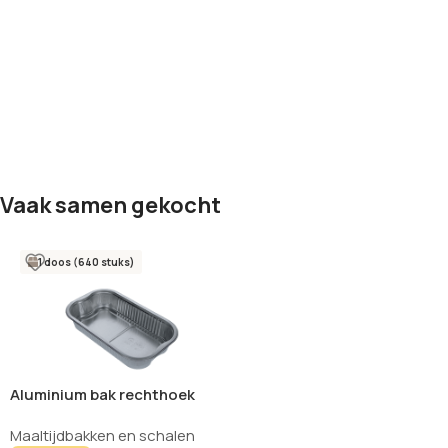
Vaak samen gekocht
1 doos (640 stuks)
Aluminium bak rechthoek
hoog 1000ml – 640 stuks
Maaltijdbakken en schalen