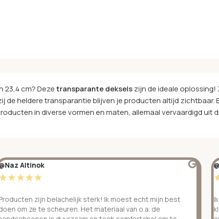
van 23,4 cm? Deze
transparante deksels
zijn de ideale oplossing! 
e heldere transparantie blijven je producten altijd zichtbaar. 
oducten in diverse vormen en maten, allemaal vervaardigd uit 
@Naz Altinok
@
☆
☆
☆
☆
☆
Producten zijn belachelijk sterk! Ik moest echt mijn best
I
doen om ze te scheuren. Het materiaal van o.a. de
k
handschoenen is duurzaam en toch comfortabel om te
o