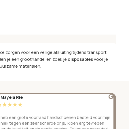
Ze zorgen voor een veilige afsluiting tijdens transport
Ben je een groothandel en zoek je
disposables
voor je
duurzame materialen.
Mayela Rie
@S
☆
☆
☆
☆
☆
☆
k heb een grote voorraad handschoenen besteld voor mijn
Ge
liniek tegen een zeer scherpe prijs. Ik ben erg tevreden
be
ver de kwaliteit en de snelle service. Zeker een aanrader!
ve