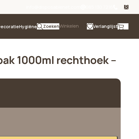
info@disposablenet.com
085 130 7216
Winkelen
Zoeken
Verlanglijst
ecoratie
Hygiëne
bak 1000ml rechthoek –