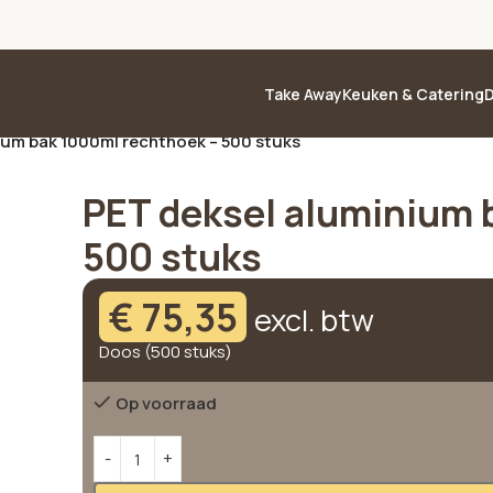
Take Away
Keuken & Catering
D
ium bak 1000ml rechthoek – 500 stuks
PET deksel aluminium 
500 stuks
€
75,35
excl. btw
Doos (500 stuks)
Op voorraad
Alternative: